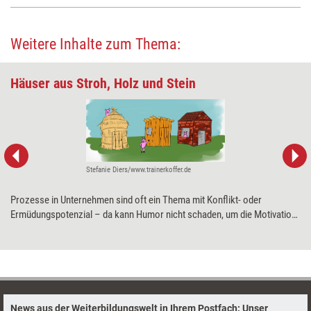
Weitere Inhalte zum Thema:
Häuser aus Stroh, Holz und Stein
Stefanie Diers/www.trainerkoffer.de
Prozesse in Unternehmen sind oft ein Thema mit Konflikt- oder
Ermüdungspotenzial – da kann Humor nicht schaden, um die Motivation
der Beteiligten zu erhöhen. Die „Drei Schweinchen“-Methode ist eine
kreative und amüsante Art der Retrospektive, mit der Teams
ungezwungen über Prozesse sprechen können.
News aus der Weiterbildungswelt in Ihrem Postfach: Unser