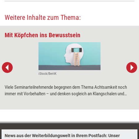
Weitere Inhalte zum Thema:
Mit Köpfchen ins Bewusstsein
iStock/BeritK
Viele Seminarteilnehmende begegnen dem Thema Achtsamkeit noch
immer mit Vorbehalten – und denken sogleich an Klangschalen und
Mantras. Dabei gibt es inzwischen eine Reihe neurowissenschaftlicher
Erkenntnisse, die Achtsamkeit eine positive Wirkung aufs Gehirn
bescheinigen – und sich somit als Überzeugungsinstrument für
hartnäckige Skeptiker eignen.
News aus der Weiterbildungswelt in Ihrem Postfach: Unser