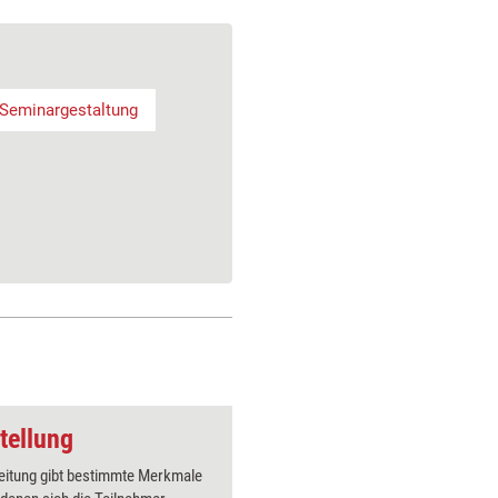
Seminargestaltung
tellung
leitung gibt bestimmte Merkmale
In diesem