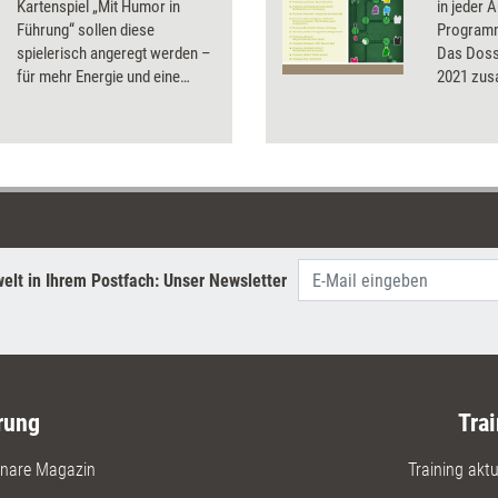
Kartenspiel „Mit Humor in
in jeder 
Führung“ sollen diese
Programm
spielerisch angeregt werden –
Das Dossi
für mehr Energie und eine
2021 zu
größere Selbstreflexion.
Training aktuell hat das Spiel
getestet.
elt in Ihrem Postfach: Unser Newsletter
rung
Trai
nare Magazin
Training aktue