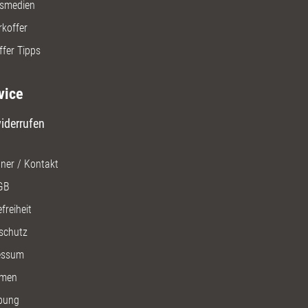
gsmedien
rkoffer
ffer Tipps
vice
iderrufen
ner / Kontakt
GB
freiheit
schutz
essum
men
bung