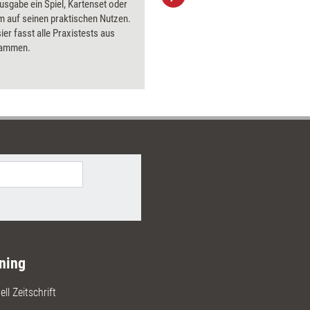
Ausgabe ein Spiel, Kartenset oder
aktuell ha
 auf seinen praktischen Nutzen.
Bilder.
er fasst alle Praxistests aus
sammen.
ning
ll Zeitschrift