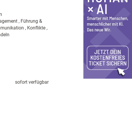
n
nagement , Führung &
unikation , Konflikte ,
ndeln
sofort verfügbar