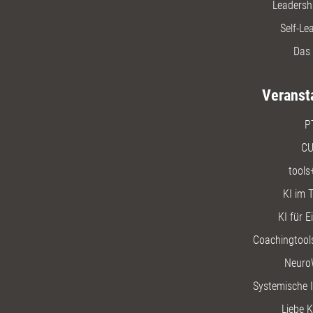
Leadersh
Self-Le
Das 
Veranst
P
CU
tools
KI im T
KI für E
Coachingtools
Neuro
Systemische I
Liebe K