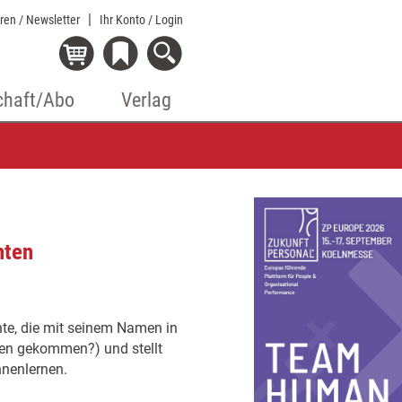
eren / Newsletter
Ihr Konto
/ Login
chaft/Abo
Verlag
hten
hte, die mit seinem Namen in
men gekommen?) und stellt
nnenlernen.