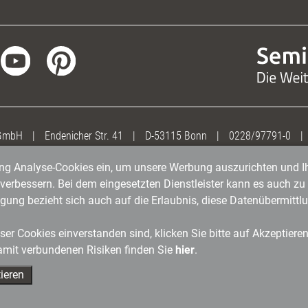
 GmbH
|
Endenicher Str. 41
|
D-53115 Bonn
|
0228/97791-0
|
gung Analyse-Cookies ein, um unsere Werbung auszurichten und Ih
erbessern. Bei dem eingesetzten Dienstleister kann es auch zu 
igung bezieht sich auch auf die Erlaubnis, diese Datenübermit
er Cookies einverstanden sind, klicken Sie bitte auf Akzeptiere
amit verbundenen Risiken finden Sie
hier
.
ieren