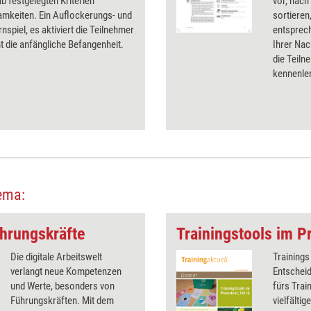
b festgelegten Kriterien
vor, nach
mkeiten. Ein Auflockerungs- und
sortieren,
nspiel, es aktiviert die Teilnehmer
entsprec
 die anfängliche Befangenheit.
Ihrer Nac
die Teiln
kennenle
ema:
hrungskräfte
Trainingstools im Pr
Die digitale Arbeitswelt
Trainings
verlangt neue Kompetenzen
Entscheid
und Werte, besonders von
fürs Trai
Führungskräften. Mit dem
vielfälti