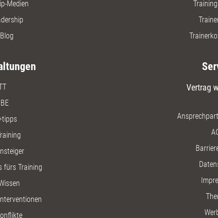
ip-Medien
Trainin
adership
Traine
Blog
Trainerko
altungen
Ser
TT
Vertrag w
BE
Ansprechpart
+tipps
A
raining
Barriere
insteiger
Daten
 fürs Training
Impr
Wissen
The
nterventionen
Wer
onflikte