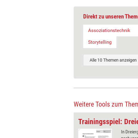
Direkt zu unseren Them
Assoziationstechnik
Storytelling
Alle 10 Themen anzeigen
Weitere Tools zum The
 denn nun?
 Paare gebildet, die alle
In Dreier