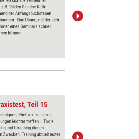
 denen sich die Teilnehmer
Soziomet
 z.B. 'Bilden Sie eine Kette
Warm-up 
hend der Anfangsbuchstaben
der Grup
hnamen'. Eine Übung, mit der sich
machen, 
ehmer eines Seminars schnell
sich bere
rnen können.
axistest, Teil 15
Schuhe
 designen, Rhetorik trainieren,
Über 1000
ungen leichter treffen – Tools
Flipchart
ning und Coaching dienen
PowerPoin
gen Zwecken. Training aktuell testet
Bildsprac