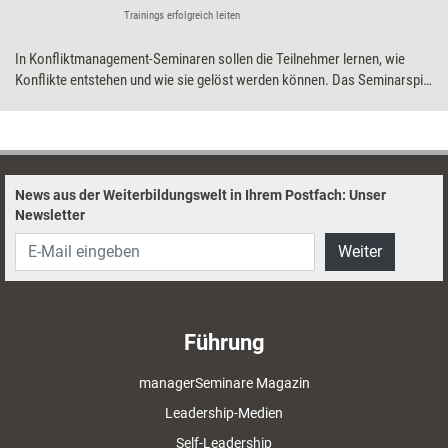
Trainings erfolgreich leiten
In Konfliktmanagement-Seminaren sollen die Teilnehmer lernen, wie
Konflikte entstehen und wie sie gelöst werden können. Das Seminarspiel
'Rohrbombe' eignet sich als Einstieg in die Materie. Wie, das erklärt
Thomas Schmidt, dessen Buch 'Konfliktmanagement-Trainings
erfolgreich leiten' soeben neu erschienen ist.
News aus der Weiterbildungswelt in Ihrem Postfach: Unser
Newsletter
Weiter
Führung
managerSeminare Magazin
Leadership-Medien
Self-Leadership