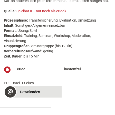
Karton notieren, den jeder Teilnehmer auf dem Rücken hängen hat.
Quelle:
Spielbar II – nur noch als eBook
Prozessphase:
Transfersicherung, Evaluation, Umsetzung
Inhalt:
Sonstiges/Allgemein einsetzbar
Format:
Übung/Spiel
Einsatzfeld:
Training, Seminar , Workshop, Moderation,
Visualisierung
Gruppengröße:
Seminargruppe (bis 12 Tln)
Vorbereitungsaufwand:
gering
Zeit, Dauer:
bis 15 Min.
eDoc
kostenfrei
PDF-Datei, 1 Seiten
Downloaden