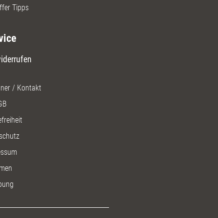
ffer Tipps
vice
iderrufen
ner / Kontakt
GB
freiheit
schutz
essum
men
bung