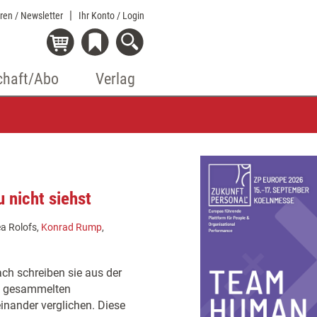
eren / Newsletter
Ihr Konto
/ Login
chaft/Abo
Verlag
 nicht siehst
ea Rolofs,
Konrad Rump
,
h schreiben sie aus der
ie gesammelten
nander verglichen. Diese