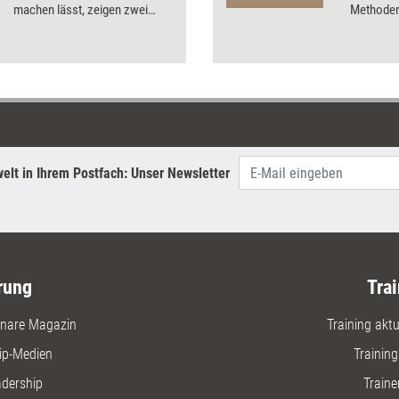
machen lässt, zeigen zwei
Methoden 
Beispiele.
elt in Ihrem Postfach: Unser Newsletter
rung
Trai
nare Magazin
Training aktue
ip-Medien
Trainin
adership
Traine