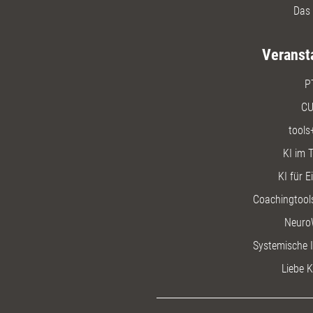
Das 
Veranst
P
CU
tools
KI im T
KI für E
Coachingtools
Neuro
Systemische I
Liebe K