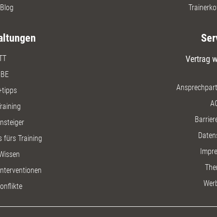
Blog
Trainerko
altungen
Ser
TT
Vertrag w
BE
Ansprechpart
+tipps
A
raining
Barriere
insteiger
Daten
 fürs Training
Impr
Wissen
The
nterventionen
Wer
onflikte