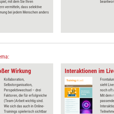
spiel, mit dem Sie Ihren
beantwor
rn vermitteln, dass selektive
ung bei jedem Menschen anders
ema:
roßer Wirkung
Interaktionen im Li
Kollaboration,
Frontalun
Selbstorganisation,
sieht Liv
Perspektivwechsel – drei
noch oft 
Faktoren, die für erfolgreiche
Mit dem r
(Team-)Arbeit wichtig sind.
passenden
Wie sich das auch in Online-
Interakti
Trainings spielerisch sichtbar
Teilnehm