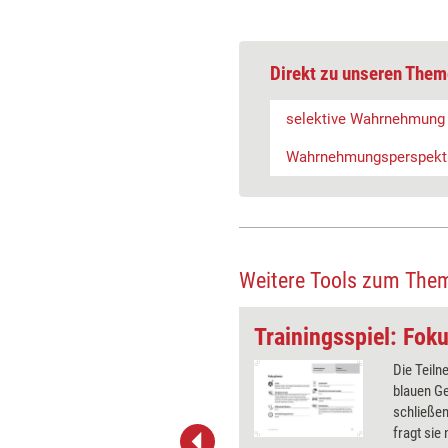
Direkt zu unseren Them
selektive Wahrnehmung
Wahrnehmungsperspekt
Weitere Tools zum The
d aufstehen
Trainingsspiel: Fok
Spiels ist es, dass ein Teilnehmer
Die Teiln
äzise Anweisungen seines
blauen G
 zum Aufstehen bewegt wird. Der
schließen
darf nur Bewegungen ausführen,
fragt sie