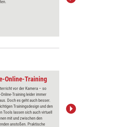
ten.
realen P
Brainsto
ve-Online-Training
Aufmunterung
terricht vor der Kamera – so
Über 1000
e-Online-Training leider immer
Flipchart
aus. Doch es geht auch besser.
PowerPoin
ichtigen Trainingsdesign und den
Bildsprac
 Tools lassen sich auch virtuell
aktuell ha
onen mit und zwischen den
Bilder.
enden anstoßen. Praktische