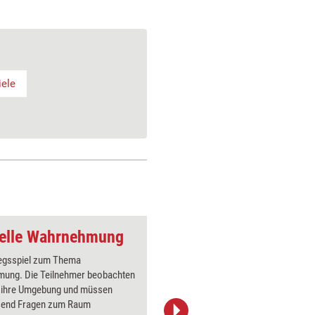
iele
suelle Wahrnehmung
Kreativitäts-Method
iegsspiel zum Thema
Sie könn
ung. Die Teilnehmer beobachten
Probleme
 ihre Umgebung und müssen
zu betrac
ßend Fragen zum Raum
von ander