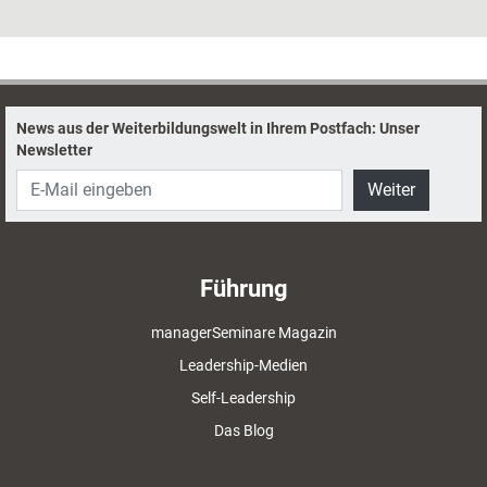
zu Spielen fürs Live-Online-Training zwei einfache Möglichkeiten vor,
wie die Gruppe in Bewegung kommt.
News aus der Weiterbildungswelt in Ihrem Postfach: Unser
Newsletter
Weiter
Führung
managerSeminare Magazin
Leadership-Medien
Self-Leadership
Das Blog