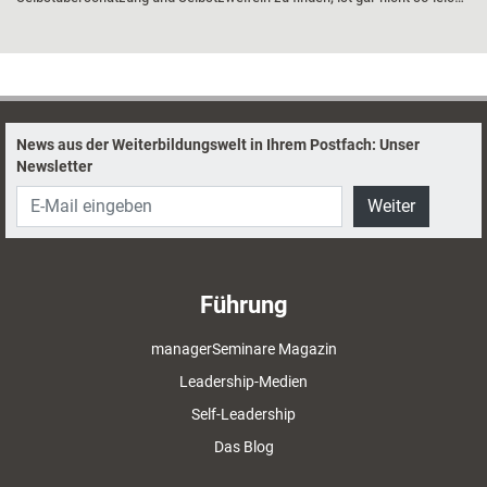
– aber durchaus lohnenswert. Warum das so ist und wie
Weiterbildungsprofis und Klientinnen und Klienten ins Gleichgewicht
kommen, erklärt Coach und Supervisor Horst Lempart.
News aus der Weiterbildungswelt in Ihrem Postfach: Unser
Newsletter
Weiter
Führung
managerSeminare Magazin
Leadership-Medien
Self-Leadership
Das Blog