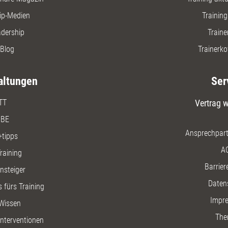
ip-Medien
Trainin
adership
Traine
Blog
Trainerko
altungen
Ser
TT
Vertrag w
BE
Ansprechpart
+tipps
A
raining
Barriere
insteiger
Daten
 fürs Training
Impr
Wissen
The
nterventionen