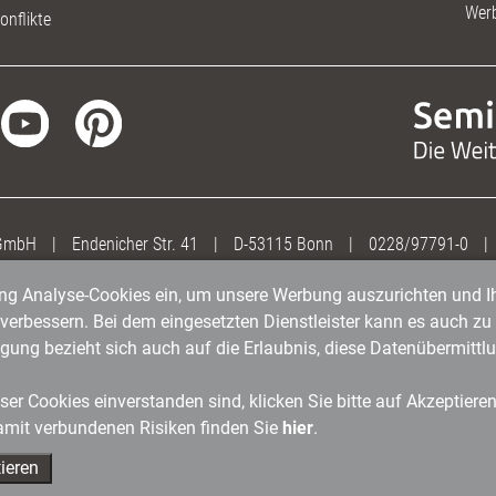
Wer
onflikte
 GmbH
|
Endenicher Str. 41
|
D-53115 Bonn
|
0228/97791-0
|
gung Analyse-Cookies ein, um unsere Werbung auszurichten und Ih
erbessern. Bei dem eingesetzten Dienstleister kann es auch zu 
igung bezieht sich auch auf die Erlaubnis, diese Datenübermit
er Cookies einverstanden sind, klicken Sie bitte auf Akzeptiere
amit verbundenen Risiken finden Sie
hier
.
ieren