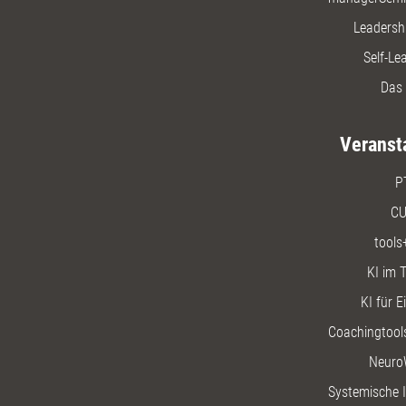
Leadersh
Self-Le
Das 
Veranst
P
CU
tools
KI im T
KI für E
Coachingtools
Neuro
Systemische I