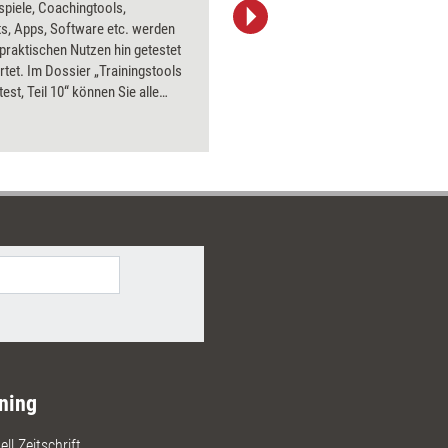
spiele, Coachingtools,
Bildsprac
s, Apps, Software etc. werden
aktuell ha
 praktischen Nutzen hin getestet
Bilder.
tet. Im Dossier „Trainingstools
test, Teil 10“ können Sie alle
bnisse aus 2016 nachlesen – mit
Preisen und Bezugsquellen.
ning
ll Zeitschrift