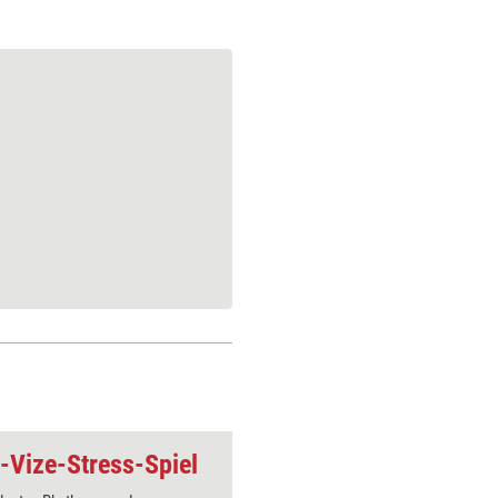
f-Vize-Stress-Spiel
Trainingsspiel: De