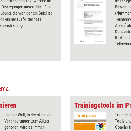
 gesprochenen Text werden im
Im festg
 Bewegungen ausgeführt. Eine
Bewegung
bung, die weniger ein Spiel ist
(Nummer)
ehr ein herausforderndes
Teilnehm
tionstraining.
Ablauf üb
Konzentra
Rhythmusg
Teilnehme
gut, um e
zu Lernb
führen k
ema:
inieren
Trainingstools im Pr
In einer Welt, in der ständige
Training 
Veränderungen zum Alltag
Tools unt
gehören, wird es immer
Coachs in