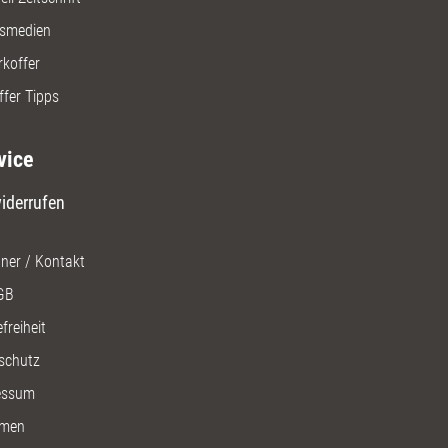
gsmedien
rkoffer
ffer Tipps
vice
iderrufen
ner / Kontakt
GB
freiheit
schutz
essum
men