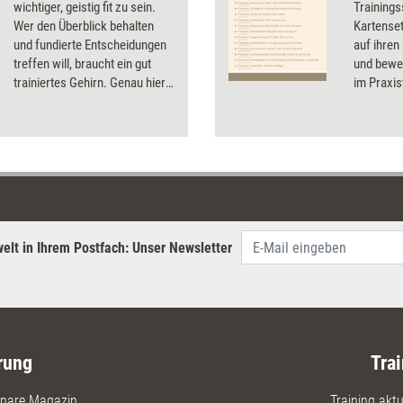
wichtiger, geistig fit zu sein.
Trainings
Wer den Überblick behalten
Kartenset
und fundierte Entscheidungen
auf ihren
treffen will, braucht ein gut
und bewer
trainiertes Gehirn. Genau hier
im Praxis
setzen Gehirnjogging-Apps an:
Testerge
Mit spielerischen Übungen
Infos zu 
wollen sie unterstützen,
kognitive Fähigkeiten zu
fördern. Training aktuell hat
eine von diesen Anwendungen
getestet: die App „Impulse“.
elt in Ihrem Postfach: Unser Newsletter
rung
Trai
nare Magazin
Training aktue