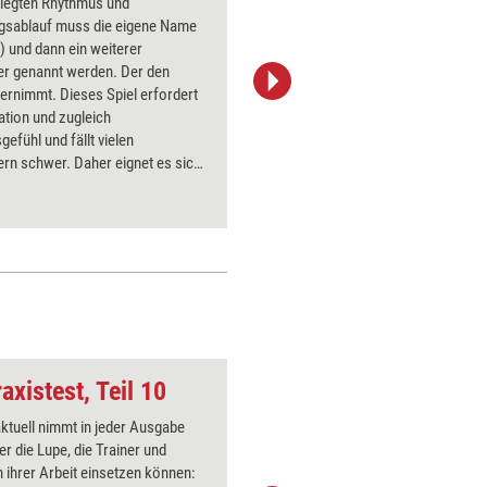
elegten Rhythmus und
Der ABC-
sablauf muss die eigene Name
der NLP-S
 und dann ein weiterer
um das '
er genannt werden. Der den
zu erklär
ernimmt. Dieses Spiel erfordert
Trainings
tion und zugleich
lesen und
efühl und fällt vielen
und sich 
rn schwer. Daher eignet es sich
Gehirnhäl
rfahrbar zu machen, wie Stress
lockaden oder anderen Ausfällen
ann.
axistest, Teil 10
Verstehen
aktuell nimmt in jeder Ausgabe
Über 1000
er die Lupe, die Trainer und
Flipchart
 ihrer Arbeit einsetzen können:
PowerPoin