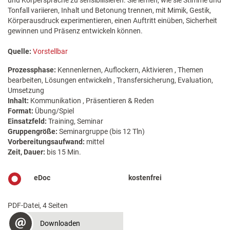
und Körpersprache zu sensibilisieren. Sie lernen, wie sie Stimme und
Tonfall variieren, Inhalt und Betonung trennen, mit Mimik, Gestik,
Körperausdruck experimentieren, einen Auftritt einüben, Sicherheit
gewinnen und Präsenz entwickeln können.
Quelle:
Vorstellbar
Prozessphase:
Kennenlernen, Auflockern, Aktivieren , Themen
bearbeiten, Lösungen entwickeln , Transfersicherung, Evaluation,
Umsetzung
Inhalt:
Kommunikation , Präsentieren & Reden
Format:
Übung/Spiel
Einsatzfeld:
Training, Seminar
Gruppengröße:
Seminargruppe (bis 12 Tln)
Vorbereitungsaufwand:
mittel
Zeit, Dauer:
bis 15 Min.
eDoc
kostenfrei
PDF-Datei, 4 Seiten
Downloaden