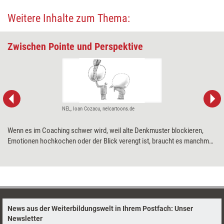
Weitere Inhalte zum Thema:
Zwischen Pointe und Perspektive
NEL, Ioan Cozacu, nelcartoons.de
Wenn es im Coaching schwer wird, weil alte Denkmuster blockieren,
Emotionen hochkochen oder der Blick verengt ist, braucht es manchmal
gezielte Ansätze, um Leichtigkeit ins Spiel zu bringen. Humor kann hier
helfen und wie ein „Comic Relief“ wirken. Heißt: Er lockert Spannungen,
bringt Bewegung in festgefahrene Prozesse und öffnet neue
Perspektiven. Wie Coachs Humor bewusst einsetzen können und wo
dabei Vorsicht geboten ist, zeigt Katrin Oldenburg.
News aus der Weiterbildungswelt in Ihrem Postfach: Unser
Newsletter