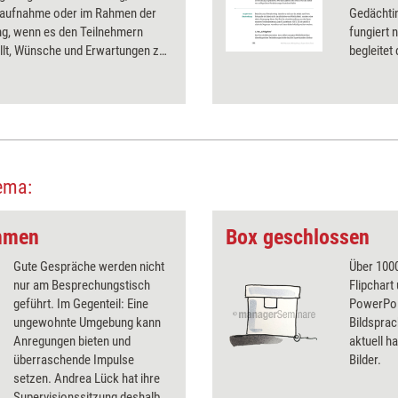
aufnahme oder im Rahmen der
Gedächtin
ng, wenn es den Teilnehmern
fungiert 
llt, Wünsche und Erwartungen zu
begleite
ren. Auch werden unterschiedliche
Fotos mi
ungen und Zielvorstellungen in
lösungsor
e deutlich und thematisierbar.
ema:
mmen
Box geschlossen
Gute Gespräche werden nicht
Über 1000
nur am Besprechungstisch
Flipchart
geführt. Im Gegenteil: Eine
PowerPoin
ungewohnte Umgebung kann
Bildsprac
Anregungen bieten und
aktuell ha
überraschende Impulse
Bilder.
setzen. Andrea Lück hat ihre
Supervisionssitzung deshalb