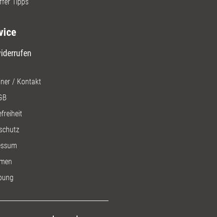
ffer Tipps
vice
iderrufen
ner / Kontakt
GB
freiheit
schutz
essum
men
bung