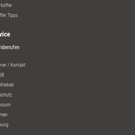
rkoffer
ffer Tipps
vice
iderrufen
ner / Kontakt
GB
freiheit
schutz
essum
men
bung