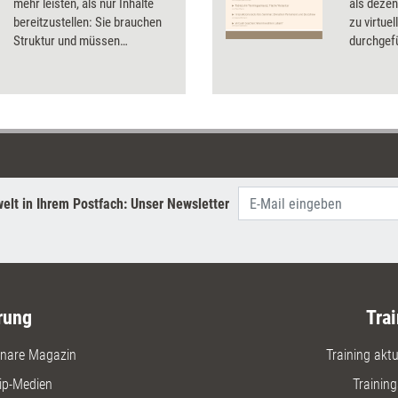
mehr leisten, als nur Inhalte
als dezen
bereitzustellen: Sie brauchen
zu virtue
Struktur und müssen
durchgef
Orientierung und Unterstützung
von Traini
entlang des Lernwegs bieten.
Werkzeug
Beraterin Steffi Keuls zeigt
und erläu
anhand von acht Merkmalen,
optimal 
worauf es bei der didaktischen
Konzeption wirksamer Online-
Kurse ankommt.
elt in Ihrem Postfach: Unser Newsletter
rung
Trai
nare Magazin
Training aktue
ip-Medien
Trainin