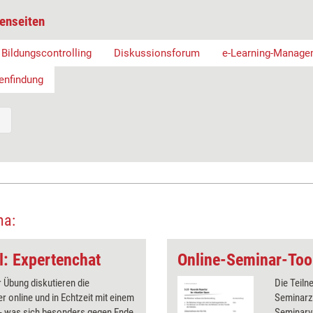
enseiten
Bildungscontrolling
Diskussionsforum
e-Learning-Manage
enfindung
ma:
l: Expertenchat
r Übung diskutieren die
Die Teiln
r online und in Echtzeit mit einem
Seminarze
 - was sich besonders gegen Ende
Seminarve