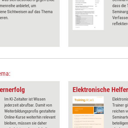
menreihe anbietet, um
dass die 
dene Sichtweisen auf das Thema
Seminarg
ieren.
Verfassen
reflektie
ema:
ernerfolg
Elektronische Helfe
Im KI-Zeitalter ist Wissen
Elektroni
jederzeit abrufbar. Damit von
Trainer gi
Weiterbildungsprofis gestaltete
reichen v
Online-Kurse weiterhin relevant
Seminart
bleiben, müssen sie daher
beteilige