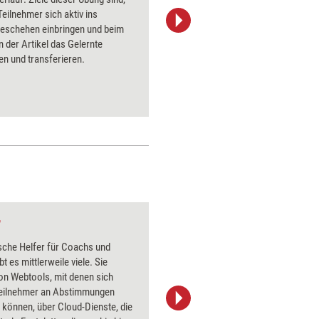
Teilnehmer sich aktiv ins
dieser Me
eschehen einbringen und beim
Gelernten
 der Artikel das Gelernte
Teilnehm
ren und transferieren.
innerhalb
r
Gemeinsames e-lea
sche Helfer für Coachs und
Über 1000
bt es mittlerweile viele. Sie
Flipchart
on Webtools, mit denen sich
PowerPoin
eilnehmer an Abstimmungen
Bildsprac
n können, über Cloud-Dienste, die
aktuell ha