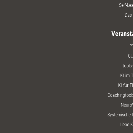
Self-Le
Das 
Veranst
P
CU
tools
KI im T
KI für E
Coachingtools
Neuro
Systemische I
Liebe K