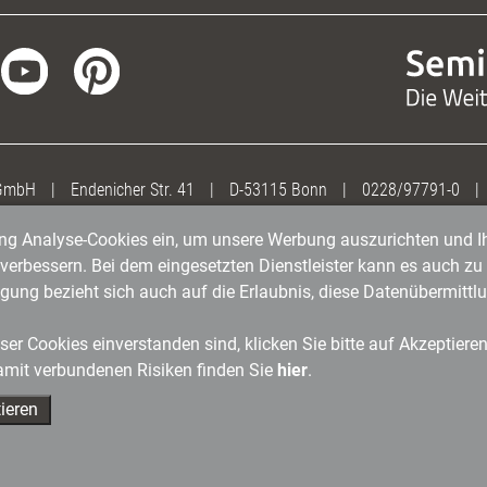
 GmbH
|
Endenicher Str. 41
|
D-53115 Bonn
|
0228/97791-0
|
gung Analyse-Cookies ein, um unsere Werbung auszurichten und Ih
erbessern. Bei dem eingesetzten Dienstleister kann es auch zu 
igung bezieht sich auch auf die Erlaubnis, diese Datenübermit
er Cookies einverstanden sind, klicken Sie bitte auf Akzeptiere
amit verbundenen Risiken finden Sie
hier
.
ieren