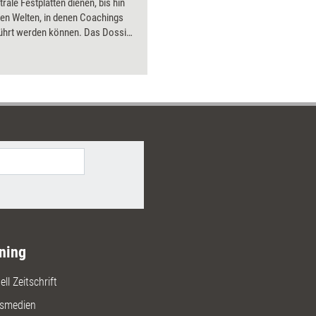
trale Festplatten dienen, bis hin
Bilder.
llen Welten, in denen Coachings
ührt werden können. Das Dossier
ng aktuell stellt elektronische
e für verschieden Zwecke vor
tert, wie Trainer und Coachs sie
nutzen können.
ning
ll Zeitschrift
gsmedien