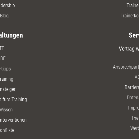
adership
Traine
Blog
Trainerko
altungen
Ser
TT
Vertrag w
BE
Ansprechpart
+tipps
A
raining
Barriere
insteiger
Daten
 fürs Training
Impr
Wissen
The
nterventionen
Wer
onflikte