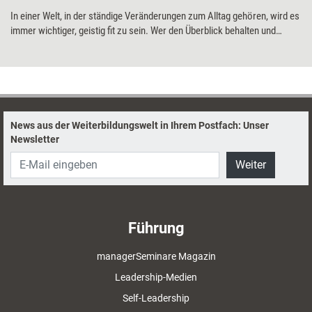
In einer Welt, in der ständige Veränderungen zum Alltag gehören, wird es
immer wichtiger, geistig fit zu sein. Wer den Überblick behalten und
fundierte Entscheidungen treffen will, braucht ein gut trainiertes Gehirn.
Genau hier setzen Gehirnjogging-Apps an: Mit spielerischen Übungen
wollen sie unterstützen, kognitive Fähigkeiten zu fördern. Training
aktuell hat eine von diesen Anwendungen getestet: die App „Impulse“.
News aus der Weiterbildungswelt in Ihrem Postfach: Unser
Newsletter
Weiter
Führung
managerSeminare Magazin
Leadership-Medien
Self-Leadership