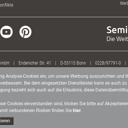
Wer
onflikte
 GmbH
|
Endenicher Str. 41
|
D-53115 Bonn
|
0228/97791-0
|
gung Analyse-Cookies ein, um unsere Werbung auszurichten und Ih
erbessern. Bei dem eingesetzten Dienstleister kann es auch zu 
igung bezieht sich auch auf die Erlaubnis, diese Datenübermit
er Cookies einverstanden sind, klicken Sie bitte auf Akzeptiere
amit verbundenen Risiken finden Sie
hier
.
ieren