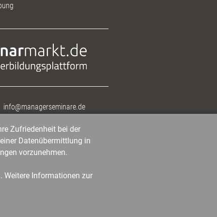
bung
info@managerseminare.de
re Zufriedenheit bei der
einer Datenübermittlung in
tlungen vorzunehmen.
n. Weitere Informationen zur