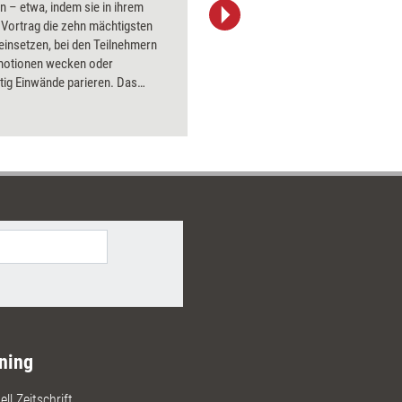
n – etwa, indem sie in ihrem
Bildsprac
 Vortrag die zehn mächtigsten
aktuell ha
l einsetzen, bei den Teilnehmern
Bilder.
Emotionen wecken oder
tig Einwände parieren. Das
asst Tools, Techniken und
 zusammen, mit denen Trainer
entationsskills aufpolieren
ning
ll Zeitschrift