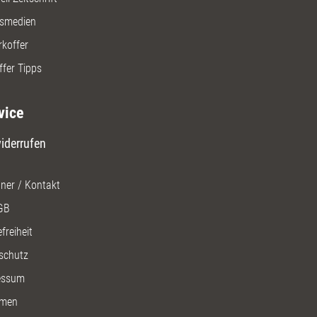
gsmedien
rkoffer
ffer Tipps
vice
iderrufen
ner / Kontakt
GB
freiheit
schutz
essum
men