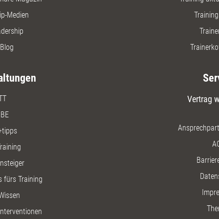
ip-Medien
Trainin
adership
Traine
Blog
Trainerko
altungen
Ser
TT
Vertrag w
BE
Ansprechpart
+tipps
A
raining
Barriere
insteiger
Daten
 fürs Training
Impr
Wissen
The
nterventionen