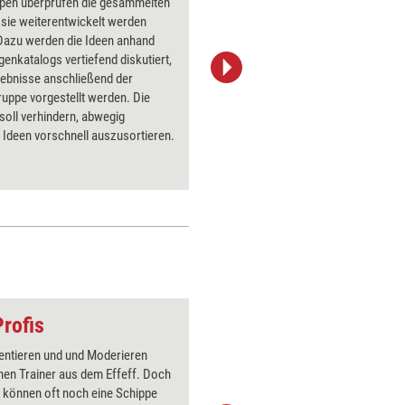
ppen überprüfen die gesammelten
Hier werd
 sie weiterentwickelt werden
Kriterien
Dazu werden die Ideen anhand
gesammel
genkatalogs vertiefend diskutiert,
und auf d
gebnisse anschließend der
Ergebnis 
uppe vorgestellt werden. Die
zusammen
oll verhindern, abwegig
eine umf
 Ideen vorschnell auszusortieren.
eine konk
Ideenaus
Profis
Gesprächsrunde
entieren und und Moderieren
Über 1000
hen Trainer aus dem Effeff. Doch
Flipchart
e können oft noch eine Schippe
PowerPoin