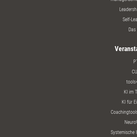
Leadersh
Self-Le
Das 
Veranst
P
CU
tools
KI im T
KI für E
Coachingtools
Neuro
Systemische I