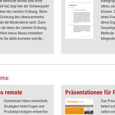
ie Methode bereits eine hohe
Kleingru
it hat, liegt hier der Schwerpunkt
Ideen, ob
Ideen der zweiten Ordnung. Wenn
können. 
e Schwung des Ideensammelns
eines Fra
akt die Moderatorin nach. Dann
deren Er
 die Ideen der zweiten Ordnung,
Gesamtgr
chlich etwas Neues entstehen
Methode s
Wie Sie dahin kommen und die
klingende
Fragen stellen, erfahren Sie hier.
ema:
es remote
Präsentationen für 
Gemeinsam Ideen entwickeln,
Das Präs
Strategien hinterfragen und
beherrsc
Produktprototypen entwerfen
selbst si