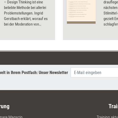
– Design Thinking ist eine
drauflege
beliebte Methode bei allerlei
nächsten
Problemstellungen. Ingrid
Stilmitte
Gerstbach erklärt, worauf es
gezielt 
bei der Moderation von
schlagfer
virtuellen Design-Thinking-
Dossier f
Workshops ankommt.
Methoden
ihre Präs
können.
elt in Ihrem Postfach: Unser Newsletter
rung
Trai
nare Magazin
Training aktue