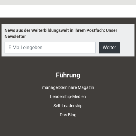
zahlreiche Theorien und ebenso viele praktische Techniken entwickelt.
Ein Blick auf sein umfangreiches Werk.
News aus der Weiterbildungswelt in Ihrem Postfach: Unser
Newsletter
Weiter
Führung
managerSeminare Magazin
Leadership-Medien
Self-Leadership
Das Blog