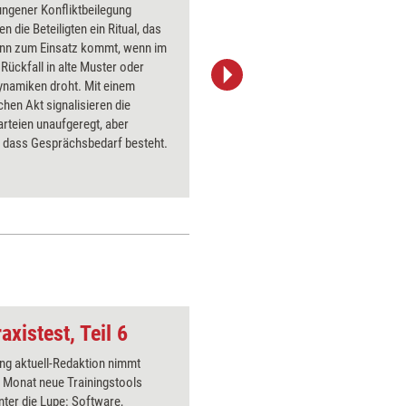
ngener Konfliktbeilegung
Das Tool 
n die Beteiligten ein Ritual, das
Einordnun
nn zum Einsatz kommt, wenn im
Wahl der 
n Rückfall in alte Muster oder
direktiven
ynamiken droht. Mit einem
Konfliktb
hen Akt signalisieren die
muss zunä
arteien unaufgeregt, aber
unabsehb
, dass Gesprächsbedarf besteht.
werden?
axistest, Teil 6
Bedrohung
ing aktuell-Redaktion nimmt
Über 1000
 Monat neue Trainingstools
Flipchart
unter die Lupe: Software,
PowerPoin