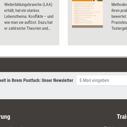
Weiterbildungsbranche (LAA)
Methoden
erhält, hat ein starkes
ihren pra
Lebensthema: Konflikte – und
bewertet.
wie man sie auflöst. Dazu hat
Praxistes
er zahlreiche Theorien und
Testergeb
ebenso viele praktische
Preisen u
Techniken entwickelt. Ein Blick
wurden ac
auf sein umfangreiches Werk.
Wörterbuc
Pastellkr
nicht(!) 
elt in Ihrem Postfach: Unser Newsletter
rung
Trai