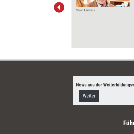
Konfliktlösungs-Doppelpack'
tlösungs-Tools' und 'Konflikte
Sarah Lambers
Teams und große Gruppen'). Hier
diatoren, Klärungshelfer und
erater die besten Interventionen.
News aus der Weiterbildungsw
Weiter
Füh