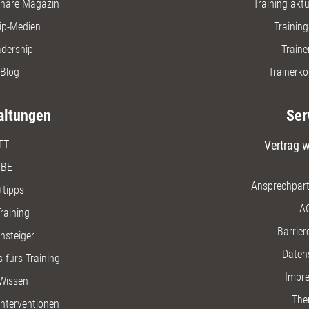
nare Magazin
Training aktue
ip-Medien
Trainin
adership
Traine
Blog
Trainerko
altungen
Ser
TT
Vertrag w
BE
Ansprechpart
+tipps
A
raining
Barriere
insteiger
Daten
 fürs Training
Impr
Wissen
The
nterventionen