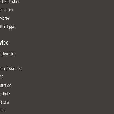
ll Zeitschrift
gsmedien
rkoffer
ffer Tipps
vice
iderrufen
ner / Kontakt
GB
freiheit
schutz
essum
men