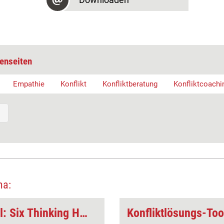
enseiten
Empathie
Konflikt
Konfliktberatung
Konfliktcoachi
ma:
Konfliktlösungs-Tool: Six Thinking Hats