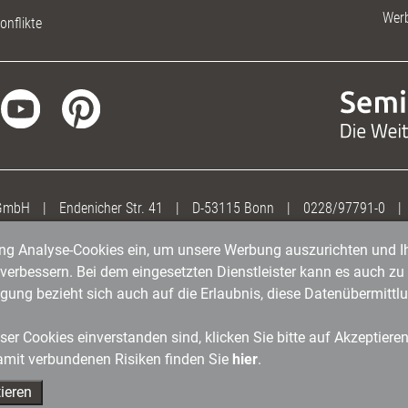
Wer
onflikte
 GmbH
|
Endenicher Str. 41
|
D-53115 Bonn
|
0228/97791-0
|
gung Analyse-Cookies ein, um unsere Werbung auszurichten und Ih
erbessern. Bei dem eingesetzten Dienstleister kann es auch zu 
igung bezieht sich auch auf die Erlaubnis, diese Datenübermit
er Cookies einverstanden sind, klicken Sie bitte auf Akzeptiere
amit verbundenen Risiken finden Sie
hier
.
ieren