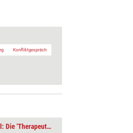
ng
Konfliktgespräch
Konfliktlösungs-Tool: Die 'Therapeutische Praline'