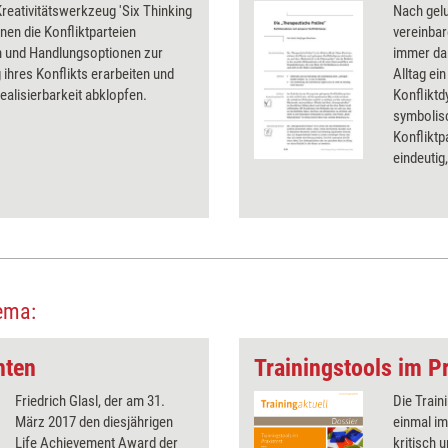
reativitätswerkzeug 'Six Thinking
Nach gelu
nen die Konfliktparteien
vereinbare
 und Handlungsoptionen zur
immer da
 ihres Konflikts erarbeiten und
Alltag ei
Realisierbarkeit abklopfen.
Konfliktd
symbolisc
Konfliktp
eindeutig
ema:
hten
Trainingstools im Pr
Friedrich Glasl, der am 31.
Die Train
März 2017 den diesjährigen
einmal im
Life Achievement Award der
kritisch 