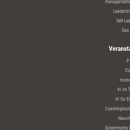
managerSemi
Leadersh
Self-Le
Das 
Veranst
P
CU
tools
KI im T
KI für E
Coachingtools
Neuro
Systemische I