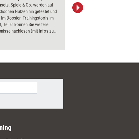
sets, Spiele & Co. werden auf
Bildsprac
ktischen Nutzen hin getestet und
aktuell ha
 Im Dossier 'Trainingstools im
Bilder.
t, Teil 6' können Sie weitere
nisse nachlesen (mit Infos zu
nd Bezugsquellen). Getestet
ht Spiele, ein visuelles
h, ein Mediations-Tool - und
eide, mit der man sich die Finger
schmutzig macht.
ning