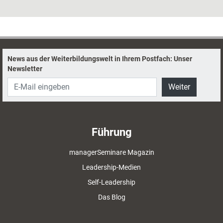
Kooperation an Schnittstellen. Das Trainingstool „SmartMarble“ soll
Teams dabei unterstützen, besser zu kommunizieren, und dadurch die
Zusammenarbeit erleichtern. Dozentin Sarah Luckat hat es für Training
aktuell einem Praxistest unterzogen.
News aus der Weiterbildungswelt in Ihrem Postfach: Unser
Newsletter
Weiter
Führung
managerSeminare Magazin
Leadership-Medien
Self-Leadership
Das Blog