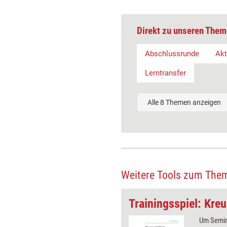
Direkt zu unseren Them
Abschlussrunde
Akt
Lerntransfer
Alle 8 Themen anzeigen
Weitere Tools zum The
Kommunikations-Übung: Kritik konstruktiv äußern
Trainingsspiel: Kre
en „Konflikte ansprechen“ und
Um Semin