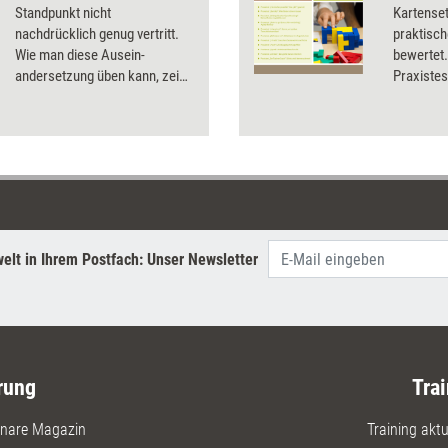
Standpunkt nicht
Kartenset
nachdrücklich genug vertritt.
praktisch
Wie man diese Ausein­
bewertet.
andersetzung üben kann, zeigt
Praxistest
Johanna Schott mit einem
Testerge
Rollenspiel für den Einsatz in
Rhetorik- und
Kommunikationssemiaren.
elt in Ihrem Postfach: Unser Newsletter
rung
Trai
nare Magazin
Training aktue