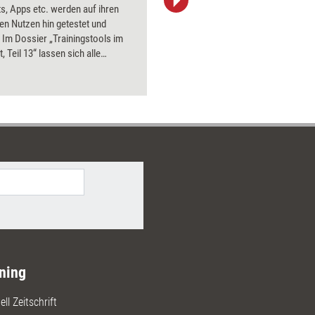
s, Apps etc. werden auf ihren
aktuell ha
en Nutzen hin getestet und
Bilder.
 Im Dossier „Trainingstools im
, Teil 13“ lassen sich alle
bnisse aus 2019 nachlesen.
ning
ll Zeitschrift