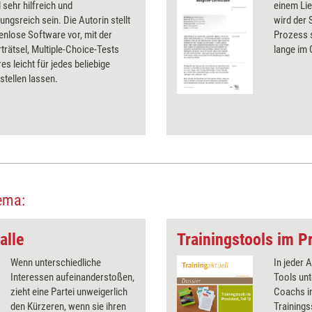
l sehr hilfreich und
einem Li
ngsreich sein. Die Autorin stellt
wird der 
enlose Software vor, mit der
Prozess s
rätsel, Multiple-Choice-Tests
lange im 
es leicht für jedes beliebige
tellen lassen.
ema:
alle
Trainingstools im Pr
Wenn unterschiedliche
In jeder 
Interessen aufeinanderstoßen,
Tools unt
zieht eine Partei unweigerlich
Coachs in
den Kürzeren, wenn sie ihren
Trainings