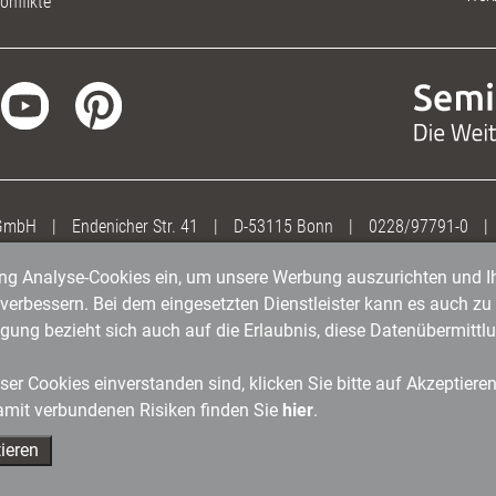
onflikte
 GmbH
|
Endenicher Str. 41
|
D-53115 Bonn
|
0228/97791-0
|
gung Analyse-Cookies ein, um unsere Werbung auszurichten und Ih
erbessern. Bei dem eingesetzten Dienstleister kann es auch zu 
igung bezieht sich auch auf die Erlaubnis, diese Datenübermit
er Cookies einverstanden sind, klicken Sie bitte auf Akzeptiere
amit verbundenen Risiken finden Sie
hier
.
ieren