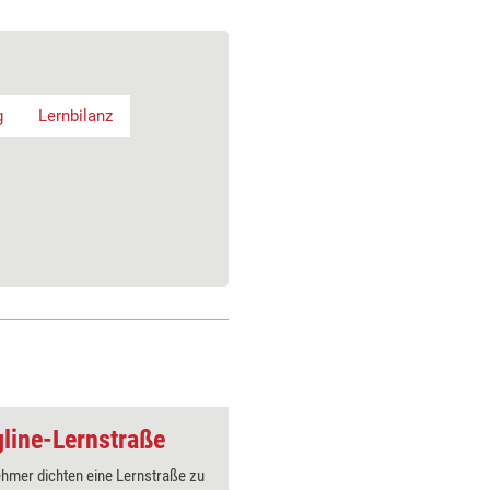
g
Lernbilanz
gline-Lernstraße
Trainingsspiel: Kof
ehmer dichten eine Lernstraße zu
Die Teiln