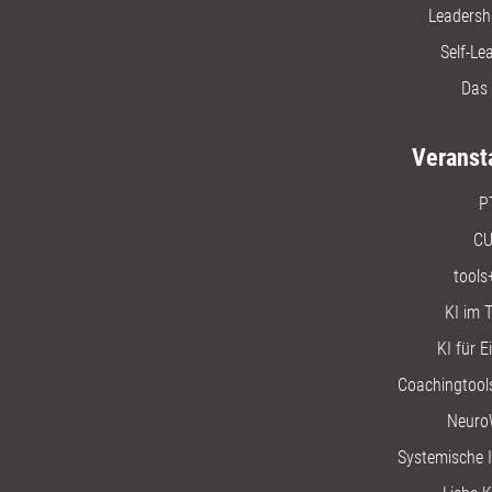
Leadersh
Self-Le
Das 
Veranst
P
CU
tools
KI im T
KI für E
Coachingtools
Neuro
Systemische I