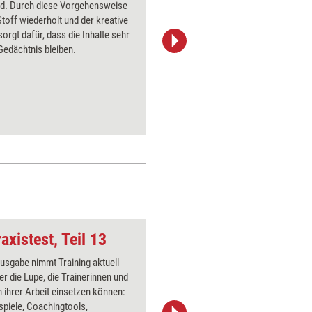
ed. Durch diese Vorgehensweise
und Eindr
Stoff wiederholt und der kreative
Bildes ei
orgt dafür, dass die Inhalte sehr
Hause ne
Gedächtnis bleiben.
Übung, u
und Nega
axistest, Teil 13
Verstehen
Ausgabe nimmt Training aktuell
Über 1000
er die Lupe, die Trainerinnen und
Flipchart
 ihrer Arbeit einsetzen können:
PowerPoin
spiele, Coachingtools,
Bildsprac