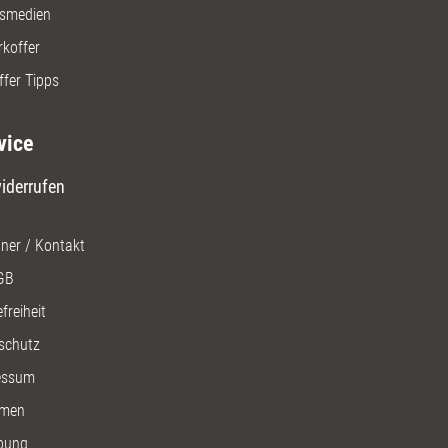
gsmedien
rkoffer
ffer Tipps
vice
iderrufen
ner / Kontakt
GB
freiheit
schutz
essum
men
bung