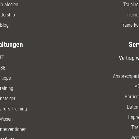
ip-Medien
Trainin
adership
Traine
Blog
Trainerko
altungen
Ser
TT
Vertrag w
BE
Ansprechpart
+tipps
A
raining
Barriere
insteiger
Daten
 fürs Training
Impr
Wissen
The
nterventionen
Wer