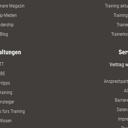
nare Magazin
Training aktue
ip-Medien
Trainin
adership
Traine
Blog
Trainerko
altungen
Ser
TT
Vertrag w
BE
Ansprechpart
+tipps
A
raining
Barriere
insteiger
Daten
 fürs Training
Impr
Wissen