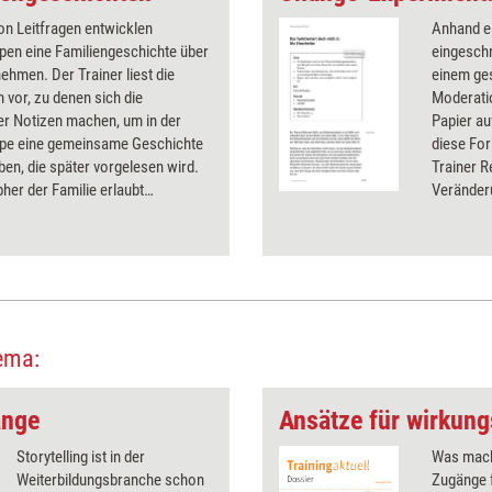
von Leitfragen entwicklen
Anhand e
pen eine Familiengeschichte über
eingesch
nehmen. Der Trainer liest die
einem ges
n vor, zu denen sich die
Moderatio
er Notizen machen, um in der
Papier au
ppe eine gemeinsame Geschichte
diese For
ben, die später vorgelesen wird.
Trainer R
her der Familie erlaubt
Veränder
mensinterne Charakteristika auf
kann gut 
le Weise aufzuzeigen. Der
werden.
hält so einen Einblick.
ema:
ange
Ansätze für wirkung
Storytelling ist in der
Was mach
Weiterbildungsbranche schon
Zugänge 