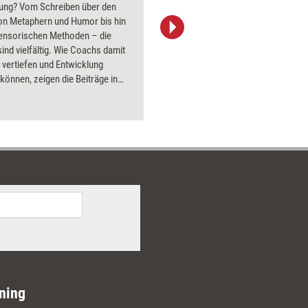
ung? Vom Schreiben über den
PowerPoin
von Metaphern und Humor bis hin
Bildsprac
sensorischen Methoden – die
aktuell ha
ind vielfältig. Wie Coachs damit
Bilder.
 vertiefen und Entwicklung
 können, zeigen die Beiträge in
ossier.
ning