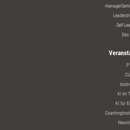
managerSemi
Leadersh
Self-Le
Das 
Veranst
P
CU
tools
KI im T
KI für E
Coachingtools
Neuro