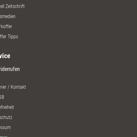
ll Zeitschrift
gsmedien
rkoffer
ffer Tipps
vice
iderrufen
ner / Kontakt
GB
freiheit
schutz
essum