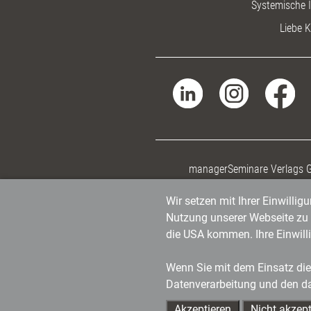
Systemische I
Liebe K
managerSeminare Verlags
Wir setzen mit Ihrer Einwilli
Nutzung unserer Webseite zu v
die USA kommen. Ihre Einwill
Wenn Sie mit dem Einsatz dies
Datenverarbeitung und den d
Akzeptieren
Nicht akzept