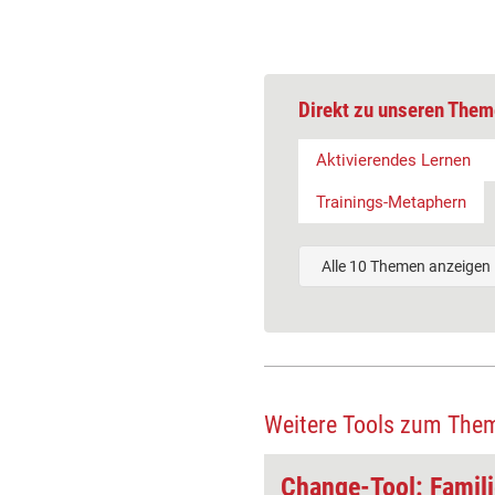
Direkt zu unseren Them
Aktivierendes Lernen
Trainings-Metaphern
Alle 10 Themen anzeigen
Weitere Tools zum The
Change-Tool: Future mobiles – eine persönliche Zukunftsvision entwickeln
Change-Tool: Famil