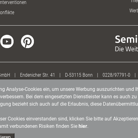
The
nterventionen
Wer
onflikte
 GmbH
|
Endenicher Str. 41
|
D-53115 Bonn
|
0228/97791-0
|
gung Analyse-Cookies ein, um unsere Werbung auszurichten und Ih
erbessern. Bei dem eingesetzten Dienstleister kann es auch zu 
igung bezieht sich auch auf die Erlaubnis, diese Datenübermit
er Cookies einverstanden sind, klicken Sie bitte auf Akzeptiere
amit verbundenen Risiken finden Sie
hier
.
ieren