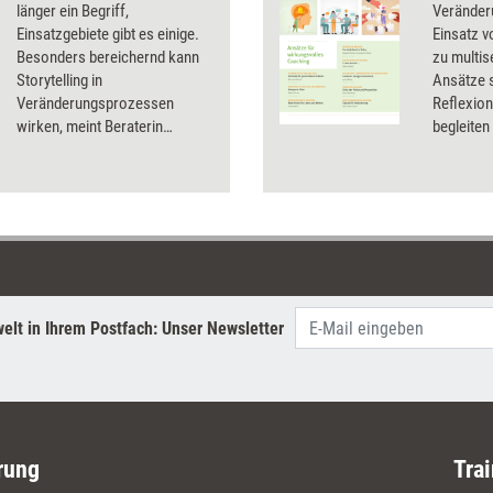
länger ein Begriff,
Veränder
Einsatzgebiete gibt es einige.
Einsatz 
Besonders bereichernd kann
zu multi
Storytelling in
Ansätze s
Veränderungsprozessen
Reflexion
wirken, meint Beraterin
begleiten
Stephanie Selmer. Sie erklärt,
diesem D
welche Art von Change Story
sich wann anbietet und wie
man bei der Materialsammlung
einen Überblick behält.
elt in Ihrem Postfach: Unser Newsletter
rung
Trai