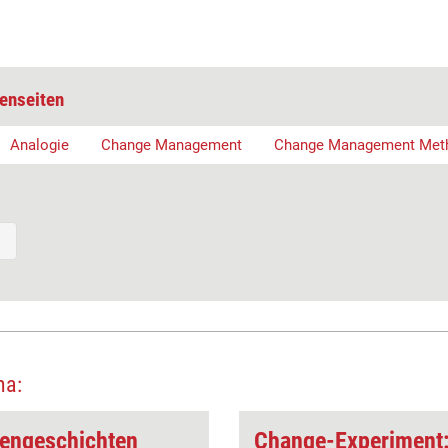
enseiten
Analogie
Change Management
Change Management Met
ma:
iengeschichten
Change-Experiment: 