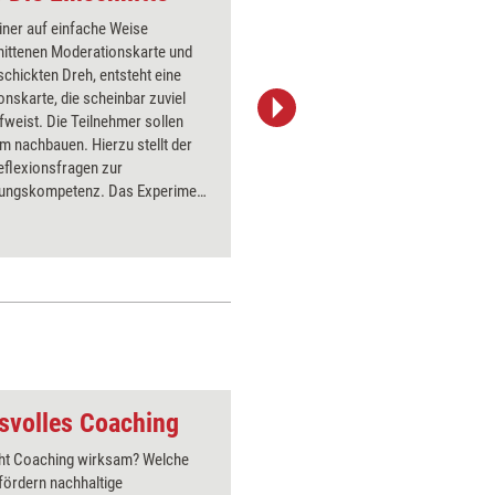
iner auf einfache Weise
Das klass
nittenen Moderationskarte und
mit neun 
chickten Dreh, entsteht eine
zwei weit
nskarte, die scheinbar zuviel
Verlauf w
fweist. Die Teilnehmer sollen
so dass s
m nachbauen. Hierzu stellt der
Situation
eflexionsfragen zur
verdeutlic
ungskompetenz. Das Experiment
Arbeitssi
nach einer Pause eingesetzt
wechseln
und ähnli
svolles Coaching
Zauberer 1
t Coaching wirksam? Welche
Über 1000
fördern nachhaltige
Flipchart