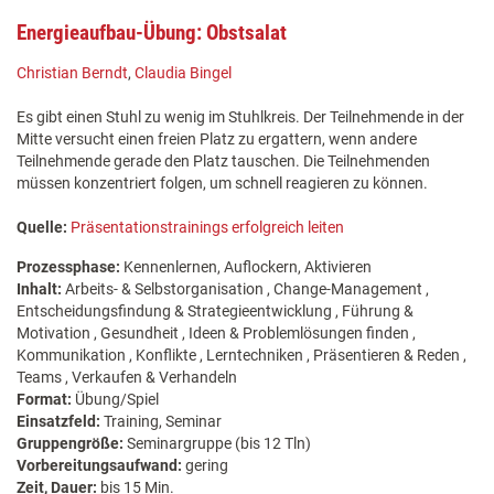
Energieaufbau-Übung: Obstsalat
Christian Berndt
,
Claudia Bingel
Es gibt einen Stuhl zu wenig im Stuhlkreis. Der Teilnehmende in der
Mitte versucht einen freien Platz zu ergattern, wenn andere
Teilnehmende gerade den Platz tauschen. Die Teilnehmenden
müssen konzentriert folgen, um schnell reagieren zu können.
Quelle:
Präsentationstrainings erfolgreich leiten
Prozessphase:
Kennenlernen, Auflockern, Aktivieren
Inhalt:
Arbeits- & Selbstorganisation , Change-Management ,
Entscheidungsfindung & Strategieentwicklung , Führung &
Motivation , Gesundheit , Ideen & Problemlösungen finden ,
Kommunikation , Konflikte , Lerntechniken , Präsentieren & Reden ,
Teams , Verkaufen & Verhandeln
Format:
Übung/Spiel
Einsatzfeld:
Training, Seminar
Gruppengröße:
Seminargruppe (bis 12 Tln)
Vorbereitungsaufwand:
gering
Zeit, Dauer:
bis 15 Min.