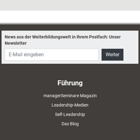
zu Spielen fürs Live-Online-Training zwei einfache Möglichkeiten vor,
wie die Gruppe in Bewegung kommt.
News aus der Weiterbildungswelt in Ihrem Postfach: Unser
Newsletter
Weiter
Führung
managerSeminare Magazin
Leadership-Medien
Self-Leadership
Das Blog