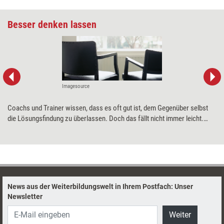
Besser denken lassen
Imagesource
Coachs und Trainer wissen, dass es oft gut ist, dem Gegenüber selbst
die Lösungsfindung zu überlassen. Doch das fällt nicht immer leicht.
Hilfreiche Techniken dafür will der Ansatz 'Thinking Environment' liefern,
der in der ­englischsprachigen Welt schon etabliert ist. Im Juni 2016
erscheint nun das Buch, in dem Nancy Kline ihr Konzept beschreibt,
erstmals auch auf Deutsch.
News aus der Weiterbildungswelt in Ihrem Postfach: Unser
Newsletter
Weiter