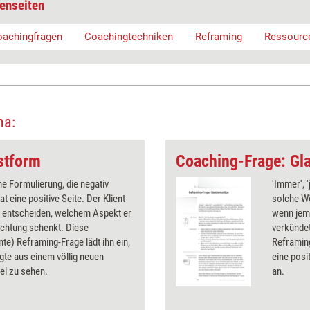
enseiten
achingfragen
Coachingtechniken
Reframing
Ressource
ma:
stform
Coaching-Frage: Gl
 Formulierung, die negativ
'Immer', '
at eine positive Seite. Der Klient
solche Wö
h entscheiden, welchem Aspekt er
wenn jem
chtung schenkt. Diese
verkündet
te) Reframing-Frage lädt ihn ein,
Reframing
te aus einem völlig neuen
eine posi
el zu sehen.
an.