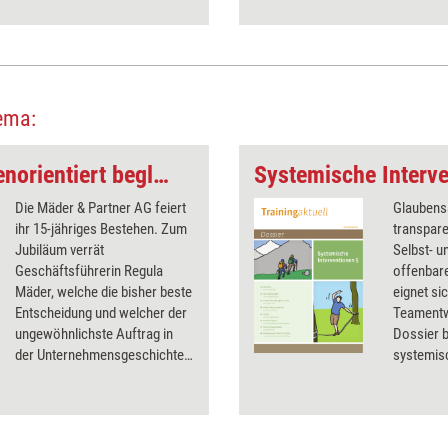
ema:
Menschen ressourcenorientiert begleiten
Systemische Interve
Die Mäder & Partner AG feiert
Glaubens
ihr 15-jähriges Bestehen. Zum
transpar
Jubiläum verrät
Selbst- 
Geschäftsführerin Regula
offenbar
Mäder, welche die bisher beste
eignet si
Entscheidung und welcher der
Teamentw
ungewöhnlichste Auftrag in
Dossier 
der Unternehmensgeschichte
systemisc
war.
in der P