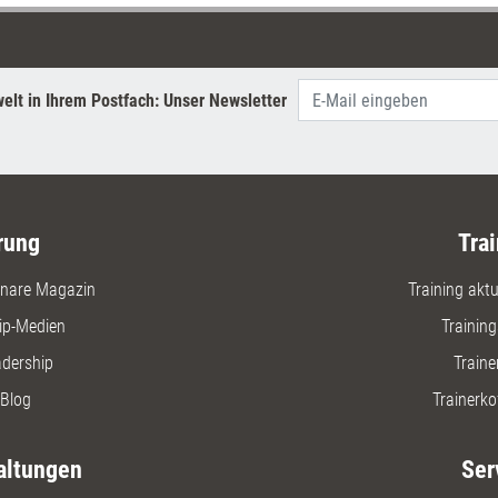
elt in Ihrem Postfach: Unser Newsletter
rung
Trai
nare Magazin
Training aktue
ip-Medien
Trainin
adership
Traine
Blog
Trainerko
altungen
Ser