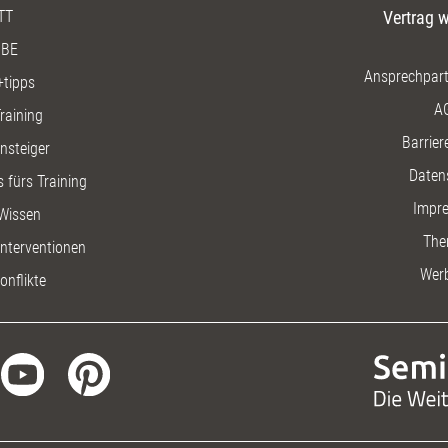
TT
Vertrag w
BE
Ansprechpart
+tipps
A
raining
Barriere
insteiger
Daten
 fürs Training
Impr
Wissen
The
nterventionen
Wer
onflikte