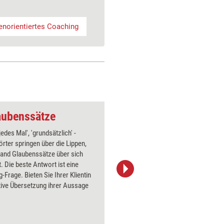
norientiertes Coaching
aubenssätze
Coaching-Frage: Da
jedes Mal', 'grundsätzlich' -
Wie jema
rter springen über die Lippen,
braucht, 
and Glaubenssätze über sich
so kann s
. Die beste Antwort ist eine
beanspruc
-Frage. Bieten Sie Ihrer Klientin
fühlen. D
tive Übersetzung ihrer Aussage
Coach zu 
positiver