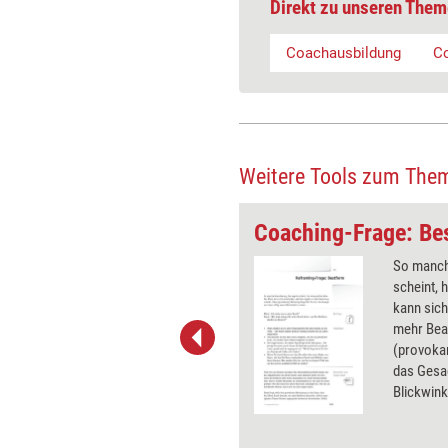
Direkt zu unseren Them
Coachausbildung
Co
Weitere Tools zum The
 Frisur
Coaching-Frage: Be
sind eine haarige Angelegenheit
So manche
im wahrsten Sinne des Wortes,
scheint, h
 eine ungewöhnliche Metapher
kann sic
 Diese Frage hilft dem Klienten,
mehr Bea
lem aus der Distanz haarscharf
(provokan
pielerische Weise zu sehen.
das Gesag
Blickwink