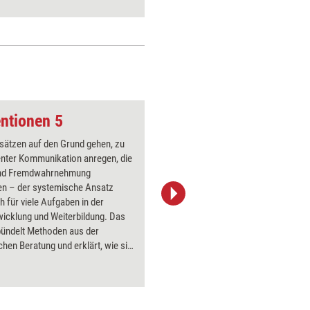
ntionen 5
Kerze
sätzen auf den Grund gehen, zu
Über 1000
enter Kommunikation anregen, die
Flipchart
und Fremdwahrnehmung
PowerPoin
en – der systemische Ansatz
Bildsprac
ch für viele Aufgaben in der
aktuell ha
icklung und Weiterbildung. Das
Bilder.
bündelt Methoden aus der
hen Beratung und erklärt, wie sie
raxis angewendet werden können.