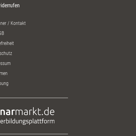
iderrufen
ner / Kontakt
GB
freiheit
schutz
essum
men
bung