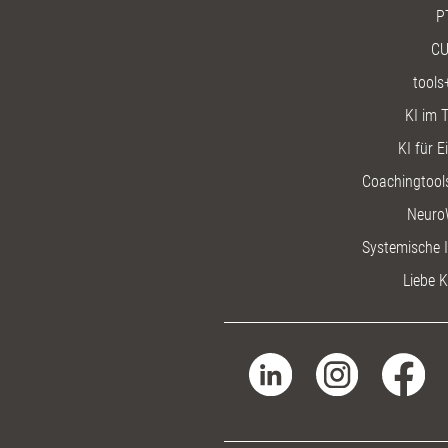
P
CU
tools
KI im T
KI für E
Coachingtools
Neuro
Systemische I
Liebe K