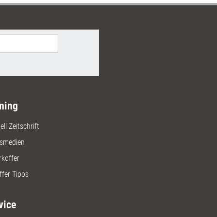
ning
ll Zeitschrift
gsmedien
rkoffer
ffer Tipps
vice