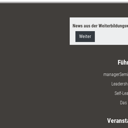
News aus der Weiterbildungsw
Weiter
Füh
managerSemi
Leadersh
Self-Le
Das 
Veranst