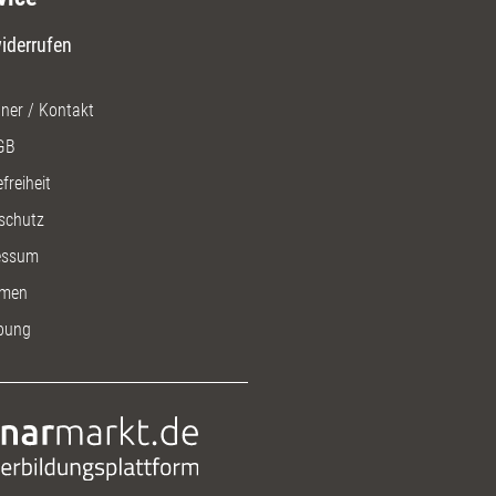
iderrufen
ner / Kontakt
GB
freiheit
schutz
essum
men
bung