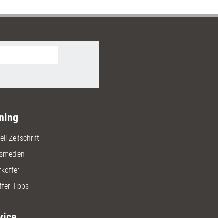
ning
ll Zeitschrift
gsmedien
rkoffer
ffer Tipps
vice