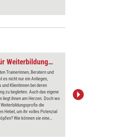
Selbstentwicklung für Weiterbildungsprofis
Meilensteine
en Trainerinnen, Beratern und
Über 1000
t es nicht nur ein Anliegen,
Flipchart
und Klientinnen bei deren
PowerPoin
ng zu begleiten. Auch das eigene
Bildsprac
 liegt ihnen am Herzen. Doch wo
aktuell ha
r Weiterbildungsprofis die
Bilder.
en Hebel, um ihr volles Potenzial
öpfen? Wie können sie eine
he Transformation einleiten?
en und Denkanstöße liefert das