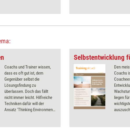
ema:
en
Coachs und Trainer wissen,
Den meist
dass es oft gut ist, dem
Coachs is
Gegenüber selbst die
Coachees 
Lösungsfindung zu
Entwicklu
überlassen. Doch das fällt
Wachstum
nicht immer leicht. Hilfreiche
liegen fü
Techniken dafür will der
wichtigst
Ansatz 'Thinking Environment'
auszusch
liefern, der in der ­
persönlic
englischsprachigen Welt schon
Anregung
etabliert ist. Im Juni 2016
Dossier.