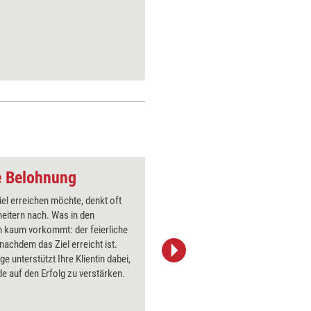
e Belohnung
Coaching-Frage: Da
iel erreichen möchte, denkt oft
Liegen Zi
eitern nach. Was in den
liegen si
 kaum vorkommt: der feierliche
Ziele kön
achdem das Ziel erreicht ist.
Mit diese
ge unterstützt Ihre Klientin dabei,
Frage sch
de auf den Erfolg zu verstärken.
Klienten 