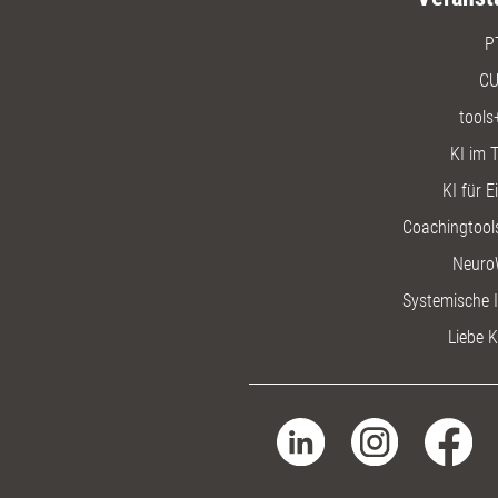
P
CU
tools
KI im T
KI für E
Coachingtools
Neuro
Systemische I
Liebe K