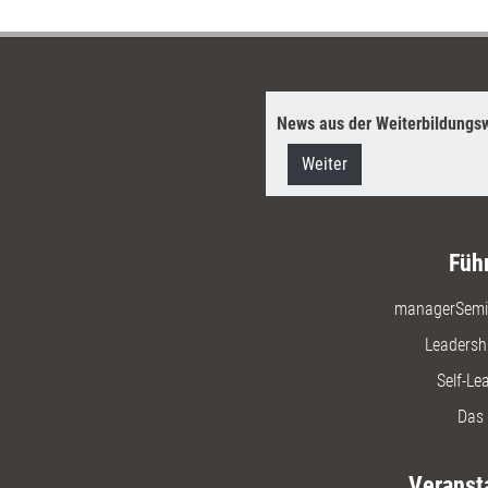
 erweitern können. Alle drei
den Sie dazu ein, Ihr Gefühl für
ession zu vertiefen und ihren
koffer deutlich zu füllen.
News aus der Weiterbildungsw
Weiter
Füh
managerSemi
Leadersh
Self-Le
Das 
Veranst