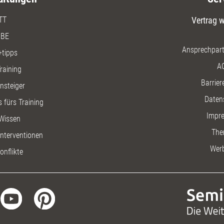
TT
Vertrag w
BE
Ansprechpart
+tipps
A
raining
Barriere
insteiger
Daten
 fürs Training
Impr
Wissen
The
nterventionen
Wer
onflikte