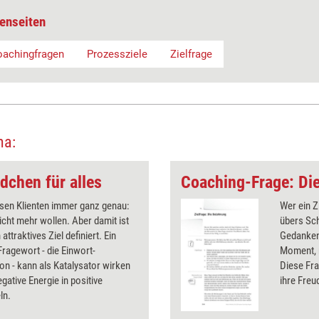
enseiten
achingfragen
Prozessziele
Zielfrage
ma:
dchen für alles
Coaching-Frage: Di
ssen Klienten immer ganz genau:
Wer ein Z
icht mehr wollen. Aber damit ist
übers Sch
attraktives Ziel definiert. Ein
Gedanken
Fragewort - die Einwort-
Moment, n
ion - kann als Katalysator wirken
Diese Fra
egative Energie in positive
ihre Freu
ln.