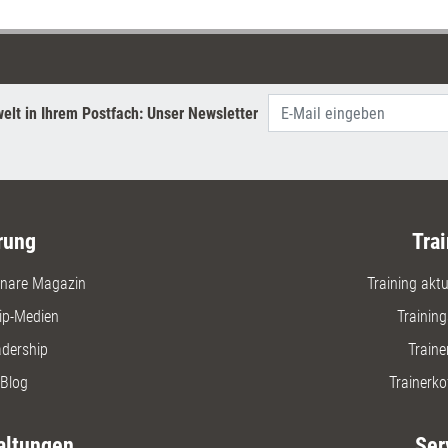
erscheint nun das Buch, in dem
Nancy Kline ihr Konzept
beschreibt, erstmals auch auf
Deutsch.
elt in Ihrem Postfach: Unser Newsletter
rung
Trai
nare Magazin
Training aktue
ip-Medien
Trainin
adership
Traine
Blog
Trainerko
altungen
Ser