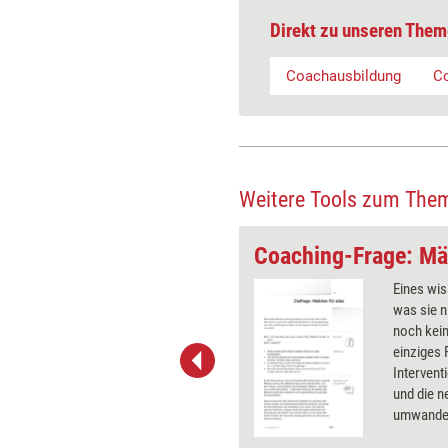
Direkt zu unseren Them
Coachausbildung
Co
Weitere Tools zum The
 Zielfoto
Coaching-Frage: Mä
e Ziellinie nur beim Sport? Nein,
Eines wi
hre Klientin ist es sinnvoll, sich
was sie n
markierung zu setzen. In welcher
noch kein 
g sich diese Linie befindet und
einziges 
 bemerkt, sie überschritten zu
Intervent
nd wichtige Kriterien, um das Ziel
und die n
eren.
umwande