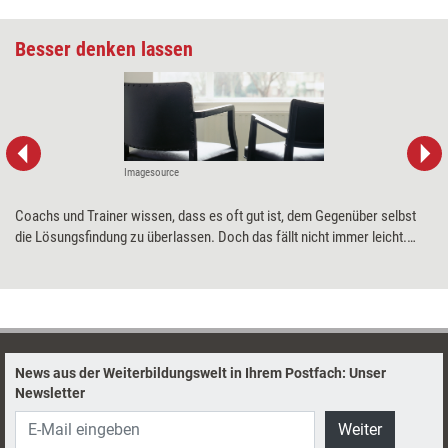
Besser denken lassen
Imagesource
Coachs und Trainer wissen, dass es oft gut ist, dem Gegenüber selbst
die Lösungsfindung zu überlassen. Doch das fällt nicht immer leicht.
Hilfreiche Techniken dafür will der Ansatz 'Thinking Environment' liefern,
der in der ­englischsprachigen Welt schon etabliert ist. Im Juni 2016
erscheint nun das Buch, in dem Nancy Kline ihr Konzept beschreibt,
erstmals auch auf Deutsch.
News aus der Weiterbildungswelt in Ihrem Postfach: Unser
Newsletter
Weiter