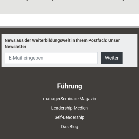
es Mitarbeitern bei Change-Prozessen in Unternehmen, meint die
Beraterin Anne Lamberts. Und erklärt anhand des Changes im
Supermarkt ihres Vertrauens die sieben Phasen der Veränderung.
News aus der Weiterbildungswelt in Ihrem Postfach: Unser
Newsletter
Weiter
Führung
managerSeminare Magazin
Leadership-Medien
Self-Leadership
Das Blog