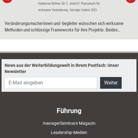
Katherina Büttner für C. Andriof: Praxisbuch für
wirksame Veränderung. Springer Gabler 2021
Veränderungsmacherinnen und -begleiter wünschen sich wirksame
Methoden und schlüssige Frameworks für ihre Projekte. Beides
verspricht die Theorie U, die allerdings nicht ganz einfach zugänglich ist.
Veränderungsbegleiterin Cornelia Andriof rät daher zum Ausprobieren.
Denn das ist gar nicht so aufwendig.
News aus der Weiterbildungswelt in Ihrem Postfach: Unser
Newsletter
Weiter
Führung
managerSeminare Magazin
Leadership-Medien