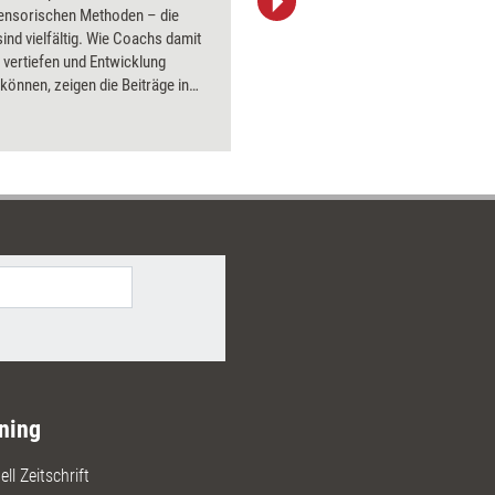
sensorischen Methoden – die
aktuell ha
ind vielfältig. Wie Coachs damit
Bilder.
 vertiefen und Entwicklung
 können, zeigen die Beiträge in
ossier.
ning
ll Zeitschrift