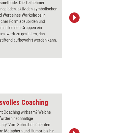
smethode. Die Teilnehmer
Baumstam
ngeladen, aktiv den symbolischen
Teilstück
nd Wert eines Workshops in
ergeben 
scher Form abzubilden und
Zusammen
m in kleinen Gruppen ein
gestaltet
nstwerk zu gestalten, das
Teilnehme
sstiftend aufbewahrt werden kann.
während d
unterbric
Veränder
ein tiefg
svolles Coaching
Schmetterling (Entw
t Coaching wirksam? Welche
Über 1000
fördern nachhaltige
Flipchart
ung? Vom Schreiben über den
PowerPoin
von Metaphern und Humor bis hin
Bildsprac