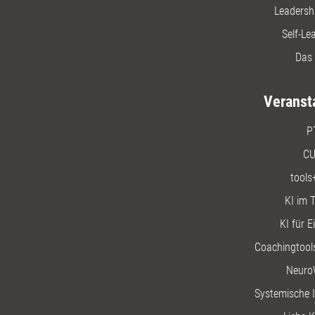
Leadersh
Self-Le
Das 
Veranst
P
CU
tools
KI im T
KI für E
Coachingtools
Neuro
Systemische I