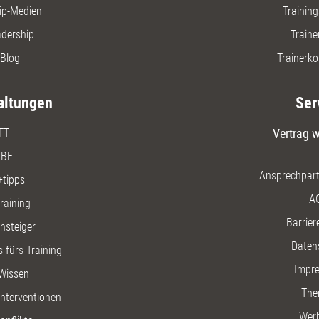
ip-Medien
Trainin
adership
Traine
Blog
Trainerko
altungen
Ser
TT
Vertrag w
BE
Ansprechpart
+tipps
A
raining
Barriere
insteiger
Daten
 fürs Training
Impr
Wissen
The
nterventionen
Wer