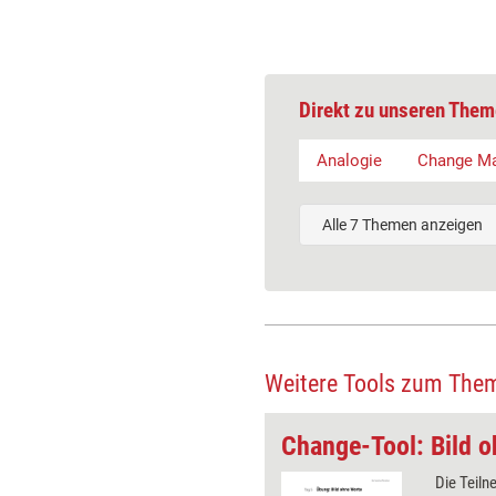
Direkt zu unseren Them
Analogie
Change M
Alle 7 Themen anzeigen
Weitere Tools zum The
Change-Tool: Kommentierte Foto-Revue
Change-Tool: Bild 
mentierte Foto-Revue' weckt
Die Teiln