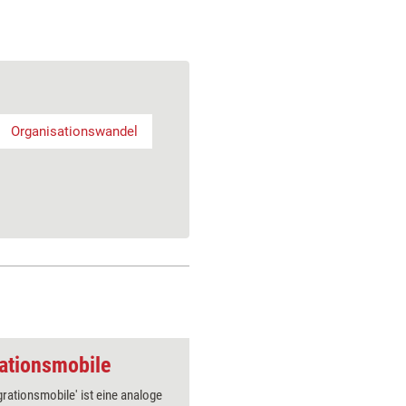
Organisationswandel
ationsmobile
Change-Tool: artTe
grationsmobile' ist eine analoge
Die Teiln