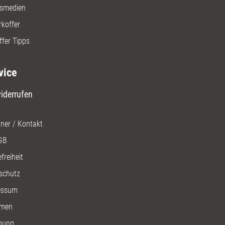
gsmedien
rkoffer
ffer Tipps
vice
iderrufen
ner / Kontakt
GB
freiheit
schutz
essum
men
bung