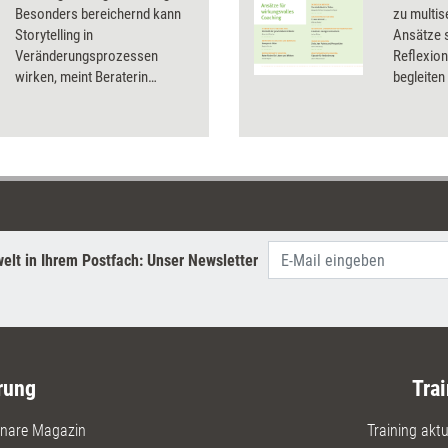
Besonders bereichernd kann
zu multi
Storytelling in
Ansätze s
Veränderungsprozessen
Reflexion
wirken, meint Beraterin
begleiten
Stephanie Selmer. Sie erklärt,
diesem D
welche Art von Change Story
sich wann anbietet und wie
man bei der Materialsammlung
einen Überblick behält.
elt in Ihrem Postfach: Unser Newsletter
rung
Trai
nare Magazin
Training aktue