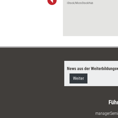
 32 weitere wirkungsvolle
iStock/MicroStockHub
tionsbeschreibungen aus der
amhafter Prozessmoderatoren.
n mit dem ersten Band fallen die
h ein wenig komplexer aus, sind
iser entlang von Echt-Beispielen
ehr Visualisierungen dargestellt.
News aus der Weiterbildungsw
Weiter
Füh
managerSemi