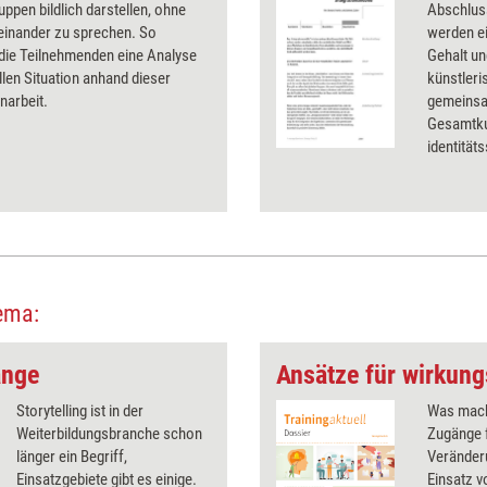
ruppen bildlich darstellen, ohne
Abschlus
einander zu sprechen. So
werden ei
 die Teilnehmenden eine Analyse
Gehalt u
llen Situation anhand dieser
künstleri
narbeit.
gemeinsa
Gesamtku
identität
ema:
ange
Ansätze für wirkung
Storytelling ist in der
Was mach
Weiterbildungsbranche schon
Zugänge 
länger ein Begriff,
Veränder
Einsatzgebiete gibt es einige.
Einsatz 