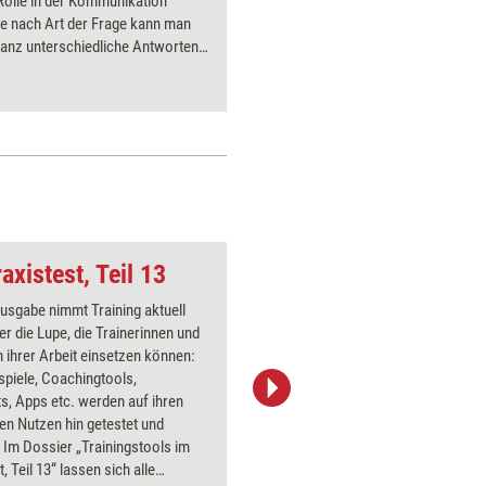
Rolle in der Kommunikation
kann, und
Je nach Art der Frage kann man
Anhaltspu
ganz unterschiedliche Antworten
Methode 
und verschiedene Ziele erreichen.
offene und geschlossene Fragen
insetzen und für sich nutzen
rklärt unser Beitrag.
axistest, Teil 13
Steckbrief
Ausgabe nimmt Training aktuell
Über 1000
er die Lupe, die Trainerinnen und
Flipchart
 ihrer Arbeit einsetzen können:
PowerPoin
spiele, Coachingtools,
Bildsprac
s, Apps etc. werden auf ihren
aktuell ha
en Nutzen hin getestet und
Bilder.
 Im Dossier „Trainingstools im
, Teil 13“ lassen sich alle