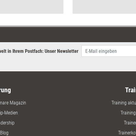
soll es spielerisch gelingen,
Testerge
zumindest das zentrale
Konzept der Ich-Zustände
auch Laien verständlich zu
machen. Auf den Petersberger
Trainer­tagen 2019 wurde der
Prototyp angespielt.
elt in Ihrem Postfach: Unser Newsletter
rung
Trai
nare Magazin
Training aktue
ip-Medien
Trainin
adership
Traine
Blog
Trainerko