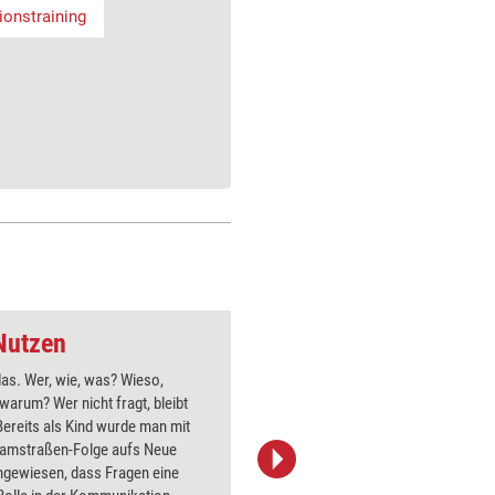
onstraining
Nutzen
 das. Wer, wie, was? Wieso,
An zwei B
warum? Wer nicht fragt, bleibt
Autoren, 
ereits als Kind wurde man mit
gestaltet
samstraßen-Folge aufs Neue
Anschauun
ngewiesen, dass Fragen eine
Art des 