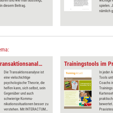
laufen und wie man aussteigt,
wichtige 
 in diesem Beitrag.
spielen. 
nämlich 
erhalten 
Wie Sie 
richtig e
können, e
ema:
Komm, wir spielen Transaktionsanalyse!
Trainingstools im Pr
Die Transaktionsanalyse ist
In jeder 
eine vielschichtige
Tools unt
psychologische Theorie, die
Coachs in
helfen kann, sich selbst, sein
Trainings
Gegenüber und auch
Kartenset
schwierige Kommu­
praktisch
nikationssituationen besser zu
bewertet.
verstehen. Mit INTERACTUM
Praxistest