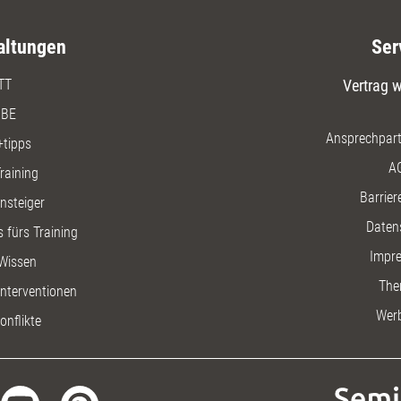
altungen
Ser
TT
Vertrag w
BE
Ansprechpart
+tipps
A
raining
Barriere
insteiger
Daten
 fürs Training
Impr
Wissen
The
nterventionen
Wer
onflikte