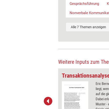
Gesprächsführung
K
Nonverbale Kommunika
Alle 7 Themen anzeigen
Weitere Inputs zum Th
: Achtsamkeit
eit in dem hier verwendeten
Eric Bern
 eine mentale Technik, um einen
liegt, w
einszustand herzustellen, in dem
auf die g
h wach registriert, was sich in
Dabei er
neren abspielt, sowohl auf der
Muster - 