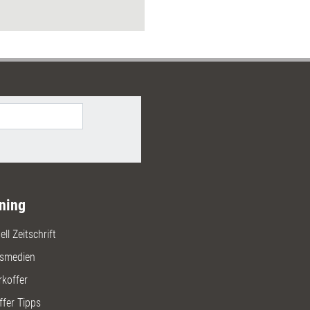
bnisse aus 2019 nachlesen.
ning
ll Zeitschrift
gsmedien
rkoffer
ffer Tipps