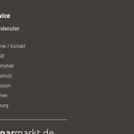
vice
iderrufen
ner / Kontakt
GB
freiheit
schutz
essum
men
bung