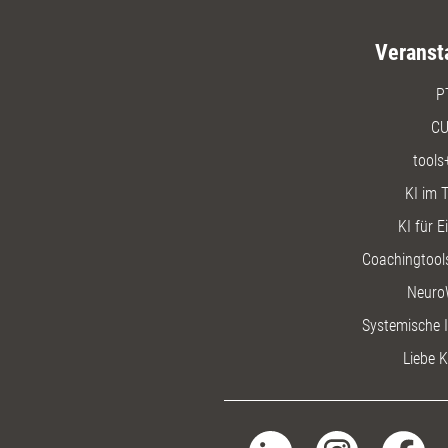
Veranst
P
CU
tools
KI im T
KI für E
Coachingtools
Neuro
Systemische I
Liebe K