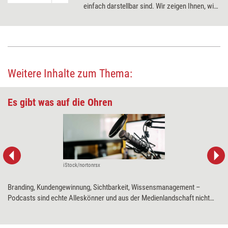
einfach darstellbar sind. Wir zeigen Ihnen, wie
Sie in fünf Schritten eine geeignete
Positionierung für sich finden können.
Weitere Inhalte zum Thema:
Es gibt was auf die Ohren
iStock/nortonrsx
Branding, Kundengewinnung, Sichtbarkeit, Wissensmanagement –
Podcasts sind echte Alleskönner und aus der Medienlandschaft nicht
mehr wegzudenken. Wie Weiterbildungsprofis das Format für sich
nutzen können, erklärt Marken-Strategin und Podcast-Expertin Carmen