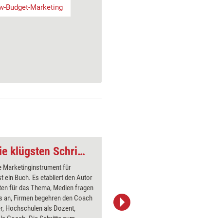
w-Budget-Marketing
Coach-Marketing: Die klügsten Schritte zum eigenen Buch
e Marketinginstrument für
Hier besc
t ein Buch. Es etabliert den Autor
auf die I
ten für das Thema, Medien fragen
selbststä
ws an, Firmen begehren den Coach
für ein T
r, Hochschulen als Dozent,
Entwicklu