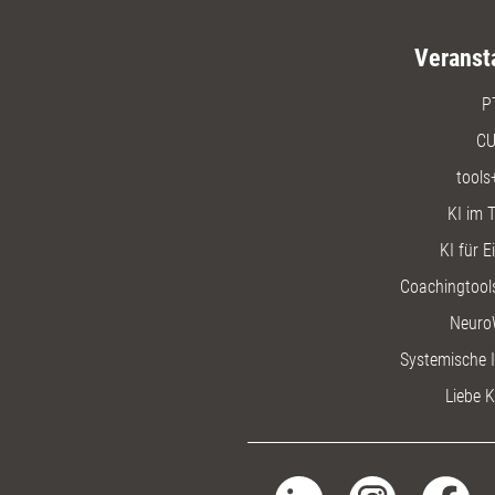
Veranst
P
CU
tools
KI im T
KI für E
Coachingtools
Neuro
Systemische I
Liebe K