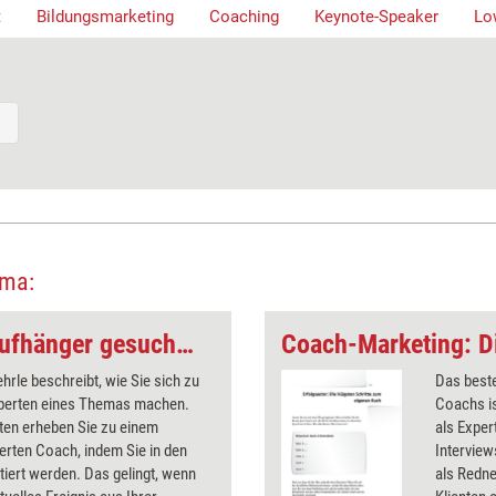
t
Bildungsmarketing
Coaching
Keynote-Speaker
Lo
ema:
Coach-Marketing: Aufhänger gesucht - Wie Sie als Experte in Rampenlicht rücken
hrle beschreibt, wie Sie sich zu
Das best
perten eines Themas machen.
Coachs is
ten erheben Sie zu einem
als Exper
ierten Coach, indem Sie in den
Intervie
tiert werden. Das gelingt, wenn
als Redne