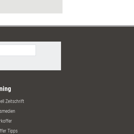
ning
ll Zeitschrift
gsmedien
rkoffer
ffer Tipps