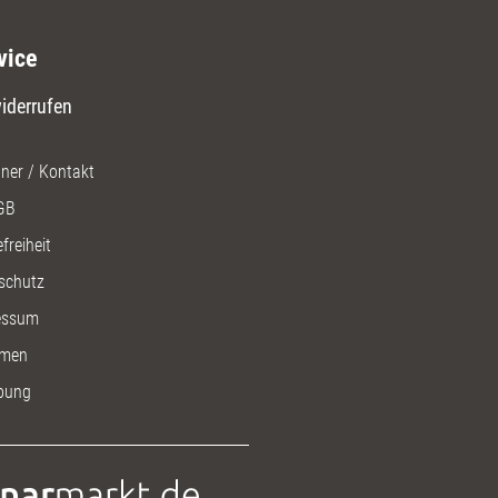
vice
iderrufen
ner / Kontakt
GB
freiheit
schutz
essum
men
bung