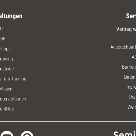
altungen
Ser
TT
Vertrag w
BE
Ansprechpart
+tipps
A
raining
Barriere
insteiger
Daten
 fürs Training
Impr
Wissen
The
nterventionen
Wer
onflikte