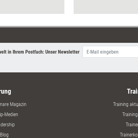
Hermann Scherer. Denn direkt
mit Methoden und Co.
aufzuwarten, kann Trainern,
Beraterinnen und Coachs
leicht zum Verhängnis werden.
elt in Ihrem Postfach: Unser Newsletter
rung
Trai
nare Magazin
Training aktue
ip-Medien
Trainin
adership
Traine
Blog
Trainerko