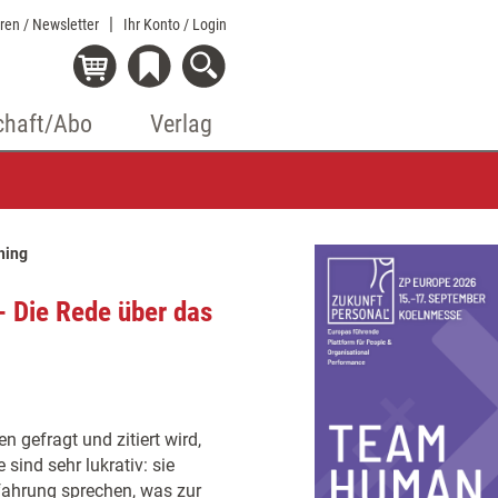
eren / Newsletter
Ihr Konto
/ Login
chaft/Abo
Verlag
hing
- Die Rede über das
 gefragt und zitiert wird,
sind sehr lukrativ: sie
rfahrung sprechen, was zur