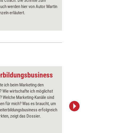
als Coach. Die Schritte zum
Selbststä
uch werden hier von Autor Martin
als Vorla
nzeln erläutert.
erbildungsbusiness
Mensch mit Stern
te ich beim Marketing den
Über 1000
? Wie wirtschafte ich möglichst
Flipchart
l? Welche Marketing-Kanäle sind
PowerPoin
igen für mich? Was es braucht, um
Bildsprac
eiterbildungsbusiness erfolgreich
aktuell ha
kten, zeigt das Dossier.
Bilder.