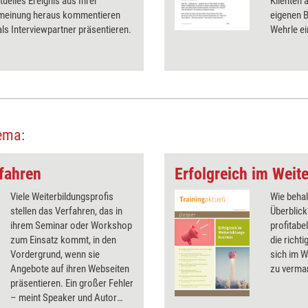
ktuelles Ereignis aus Ihrer
Klienten 
meinung heraus kommentieren
eigenen B
als Interviewpartner präsentieren.
Wehrle ei
ema:
fahren
Erfolgreich im Weit
Viele Weiterbildungsprofis
Wie behal
stellen das Verfahren, das in
Überblick
ihrem Seminar oder Workshop
profitabe
zum Einsatz kommt, in den
die richt
Vordergrund, wenn sie
sich im W
Angebote auf ihren Webseiten
zu vermar
präsentieren. Ein großer Fehler
– meint Speaker und Autor