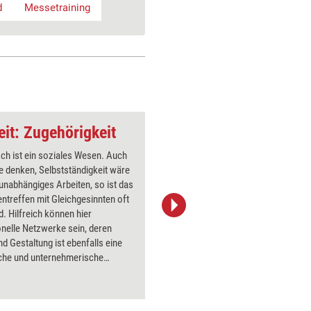
d
Messetraining
eit: Zugehörigkeit
ch ist ein soziales Wesen. Auch
Um Kunde
e denken, Selbstständigkeit wäre
entschei
g unabhängiges Arbeiten, so ist das
verfolgen
treffen mit Gleichgesinnten oft
systemat
d. Hilfreich können hier
Zuerst mü
nelle Netzwerke sein, deren
Sie aufm
d Gestaltung ist ebenfalls eine
sollte da
sche und unternehmerische
geweckt 
dung.
auszulöse
konzeptio
solchen 