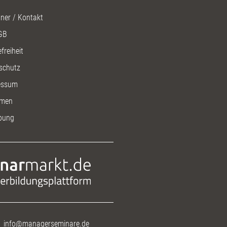
ner / Kontakt
GB
freiheit
schutz
essum
men
bung
info@managerseminare.de