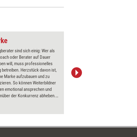
beachten 
Werbeage
Sie hier.
rke
Kaninchen aus dem
berater sind sich einig: Wer als
Über 1000
Coach oder Berater auf Dauer
Flipchart
ben will, muss professionelles
PowerPoin
 betreiben. Herzstück davon ist,
Bildsprac
ene Marke aufzubauen und zu
aktuell ha
ieren. So können Weiterbildner
Bilder.
den emotional ansprechen und
enüber der Konkurrenz abheben.
er zur Marke werden, erklärt das
aktuell-Dossier.