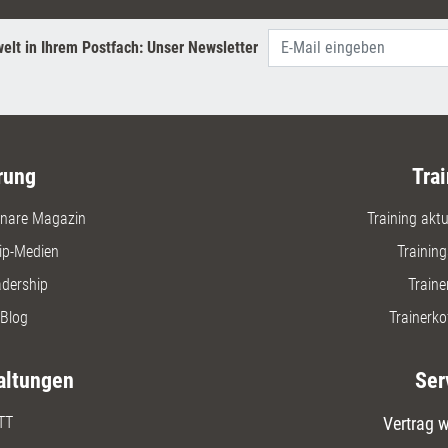
elt in Ihrem Postfach: Unser Newsletter
rung
Trai
nare Magazin
Training aktue
ip-Medien
Trainin
adership
Traine
Blog
Trainerko
altungen
Ser
TT
Vertrag w