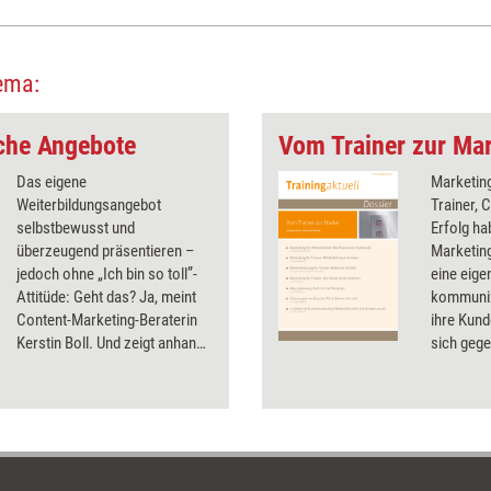
ema:
iche Angebote
Vom Trainer zur Ma
Das eigene
Marketing
Weiterbildungsangebot
Trainer, 
selbstbewusst und
Erfolg ha
überzeugend präsentieren –
Marketing
jedoch ohne „Ich bin so toll”-
eine eig
Attitüde: Geht das? Ja, meint
kommuniz
Content-Marketing-Beraterin
ihre Kun
Kerstin Boll. Und zeigt anhand
sich geg
der QUEST-Formel, wie.
Wie Train
Training 