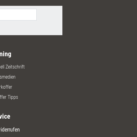
ning
ll Zeitschrift
gsmedien
rkoffer
ffer Tipps
vice
iderrufen