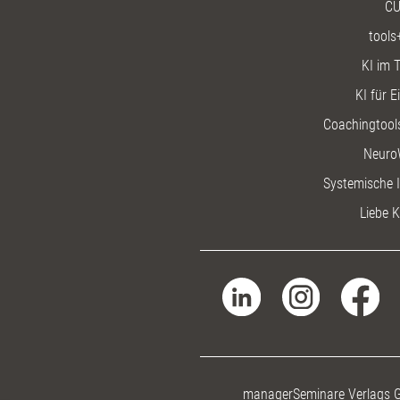
CU
tools
KI im T
KI für E
Coachingtools
Neuro
Systemische I
Liebe K
managerSeminare Verlags