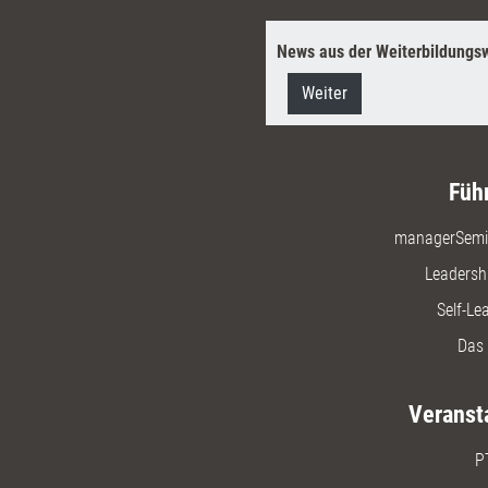
News aus der Weiterbildungsw
Weiter
Füh
managerSemi
Leadersh
Self-Le
Das 
Veranst
P