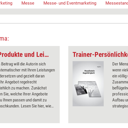
keting
Messe
Messe- und Eventmarketing
Messestan
ema:
Trainer-Marketing: Produkte und Leistungen
Trainer-Persönlichk
 Beitrag will die Autorin sich
Der Mens
tematischer mit Ihren Leistungen
wenn viel
ersetzen und gezielt daran
ein völli
 Ihr Angebot regelrecht
Zusammen
tehlich zu machen. Zunächst
beflügeln
n Sie, welche Ihrer Angebote
professio
zu Ihnen passen und damit zu
Aufbau un
schkunden. Lesen Sie hier, wie
strategi
ngebot systematisch auf den
Entschei
 stellen.