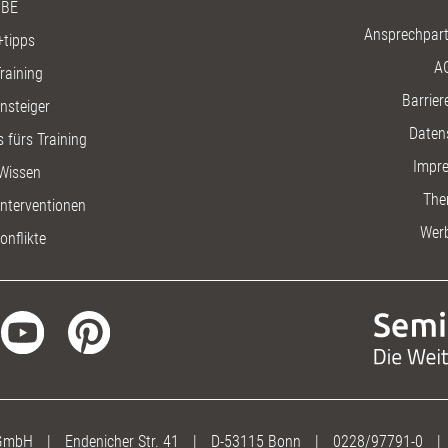
BE
Ansprechpart
+tipps
A
raining
Barriere
insteiger
Daten
 fürs Training
Impr
Wissen
The
nterventionen
Wer
onflikte
 GmbH
|
Endenicher Str. 41
|
D-53115 Bonn
|
0228/97791-0
|