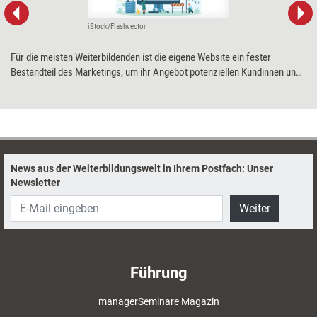
iStock/Flashvector
Für die meisten Weiterbildenden ist die eigene Website ein fester
Bestandteil des Marketings, um ihr Angebot potenziellen Kundinnen und
Kunden zu präsentieren. Diese wiederum sehen sich im Netz mit einer
Vielzahl von Websites, Anzeigen und Pop-up-Fenstern konfrontiert.
Kerstin Boll zeigt auf, nach welchen Denk- und Verhaltensmustern
Menschen in dieser Informationsflut entscheiden, was für sie relevant
ist, und was Trainerinnen, Berater und Coachs daraus für die Gestaltung
ihrer Website ableiten können, um sich von anderen abzuheben.
News aus der Weiterbildungswelt in Ihrem Postfach: Unser
Newsletter
Weiter
Führung
managerSeminare Magazin