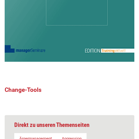
Change-Tools
Direkt zu unseren Themenseiten
Ärgermanagement
Aggression