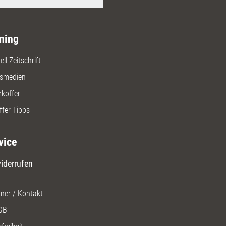
ning
ll Zeitschrift
gsmedien
rkoffer
ffer Tipps
vice
iderrufen
ner / Kontakt
GB