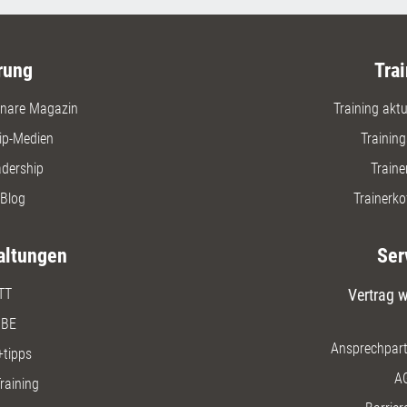
wollen.
rung
Trai
nare Magazin
Training aktue
ip-Medien
Trainin
adership
Traine
Blog
Trainerko
altungen
Ser
TT
Vertrag w
BE
Ansprechpart
+tipps
A
raining