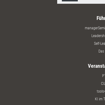
Füh
managerSemi
Leadersh
Self-Le
Das 
Veranst
P
CU
tools
KI im T