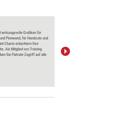
Sündenbock
 wirkungsvolle Grafiken für
Über 1000
 und Pinnwand, für Handouts und
Flipchart
t-Charts erleichtern Ihre
PowerPoin
he. Als Mitglied von Training
Bildsprac
ben Sie Flatrate-Zugriff auf alle
aktuell ha
Bilder.