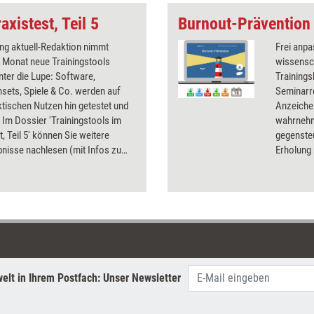
axistest, Teil 5
ing aktuell-Redaktion nimmt
Frei anpa
 Monat neue Trainingstools
wissensch
unter die Lupe: Software,
Training
sets, Spiele & Co. werden auf
Seminarre
ktischen Nutzen hin getestet und
Anzeiche
 Im Dossier 'Trainingstools im
wahrnehm
t, Teil 5' können Sie weitere
gegensteu
nisse nachlesen (mit Infos zu
Erholung 
nd Bezugsquellen). Getestet
Anliegen
a. verschiedene Trainingsspiele
Baustein
nsets, eine Trainings-DVD und ein
u.a. Sym
ionstool.
begünst
und Risi
als auch 
anerkann
Methoden
elt in Ihrem Postfach: Unser Newsletter
ebenso wi
Veränder
erkennen