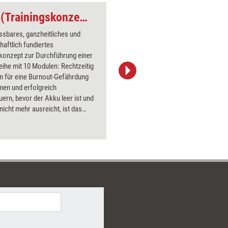
Burnout-Prävention (Trainingskonzept)
Ein Plan für neue G
ssbares, ganzheitliches und
aftlich fundiertes
skonzept zur Durchführung einer
ihe mit 10 Modulen: Rechtzeitig
n für eine Burnout-Gefährdung
Stefanie Diers/www.trainerkoffer.de
en und erfolgreich
ern, bevor der Akku leer ist und
nicht mehr ausreicht, ist das
 dieses Führungsseminars.
e des Präventionsprogramms sind
ptome, Verlaufsformen,
igende Ursachenzusammenhänge
kofaktoren des Burnout-Syndroms
das Erkennen und Trainieren von
ten vorbeugenden Techniken und
. Für betroffene Personen
e für Führende, die beginnende
ungen unter Ihren Mitarbeitenden
 und wirksam gegensteuern