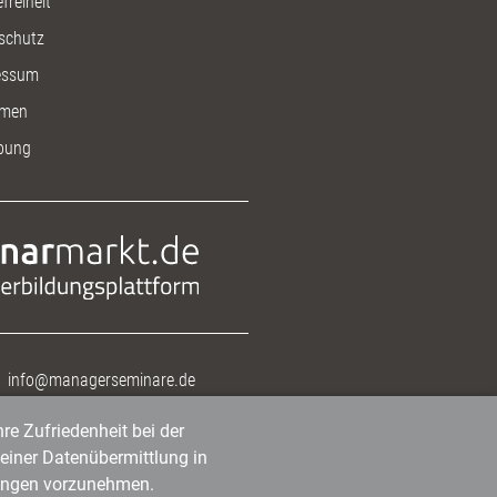
freiheit
schutz
essum
men
bung
info@managerseminare.de
re Zufriedenheit bei der
einer Datenübermittlung in
tlungen vorzunehmen.