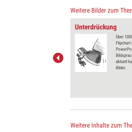
Weitere Bilder zum The
Unterdrückung
 wirkungsvolle Grafiken für
Über 1000
 und Pinnwand, für Handouts und
Flipchart
t-Charts erleichtern Ihre
PowerPoin
he. Als Mitglied von Training
Bildsprac
ben Sie Flatrate-Zugriff auf alle
aktuell ha
Bilder.
Weitere Inhalte zum Th