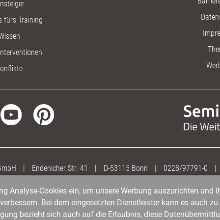
Barriere
insteiger
Daten
 fürs Training
Impr
Wissen
The
nterventionen
Wer
onflikte
 GmbH
|
Endenicher Str. 41
|
D-53115 Bonn
|
0228/97791-0
|
gung Analyse-Cookies ein, um unsere Werbung auszurichten und Ih
erbessern. Bei dem eingesetzten Dienstleister kann es auch zu 
igung bezieht sich auch auf die Erlaubnis, diese Datenübermit