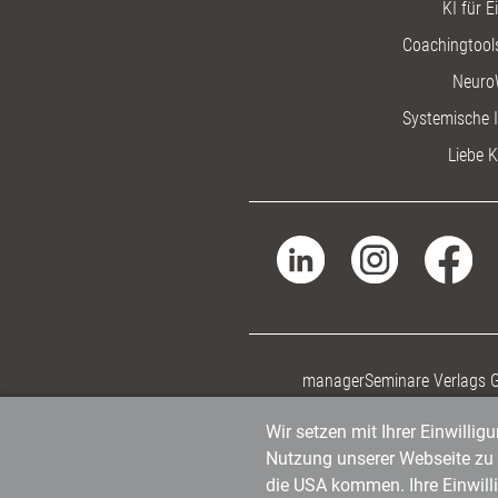
KI für E
Coachingtools
Neuro
Systemische I
Liebe K
managerSeminare Verlags
Wir setzen mit Ihrer Einwilli
Nutzung unserer Webseite zu v
die USA kommen. Ihre Einwill