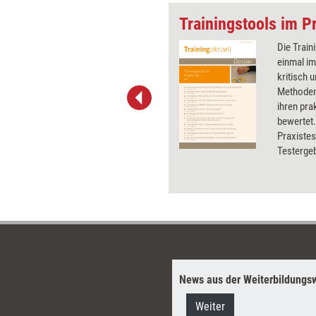
ewohnheiten
Trainingstools im Pr
Das neue Jahr hat angefangen
Die Train
und damit auch die
einmal im
Konfrontation mit der Realität:
kritisch 
Sind die guten Vorsätze schon
Methoden
wieder vergessen – oder
ihren pra
werden sie noch mühsam in
bewertet.
die Tat umgesetzt? Diese
Praxistes
Intervention soll das
Testergeb
Durchhalten ein bisschen
Preisen u
leichter machen.
wurden u.
und Karte
Präsentat
News aus der Weiterbildungsw
Weiter