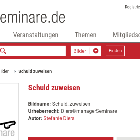
Registri
Veranstaltungen
Themen
Mitglieds
Bilder
Finden
ilder
Schuld zuweisen
Schuld zuweisen
Bildname:
Schuld_zuweisen
Urheberrecht:
Diers©managerSeminare
Autor:
Stefanie Diers