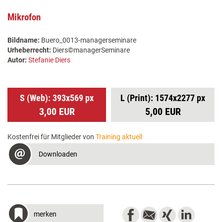
Mikrofon
Bildname:
Buero_0013-managerseminare
Urheberrecht:
Diers©managerSeminare
Autor:
Stefanie Diers
S (Web): 393x569 px
L (Print): 1574x2277 px
3,00 EUR
5,00 EUR
Kostenfrei für Mitglieder von
Training aktuell
Downloaden
merken