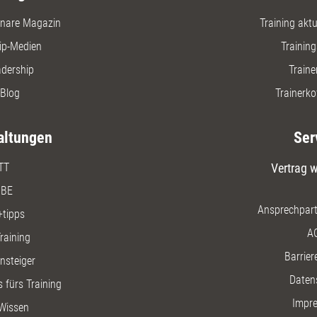
nare Magazin
Training aktue
ip-Medien
Trainin
adership
Traine
Blog
Trainerko
altungen
Ser
TT
Vertrag w
BE
Ansprechpart
+tipps
A
raining
Barriere
insteiger
Daten
 fürs Training
Impr
Wissen