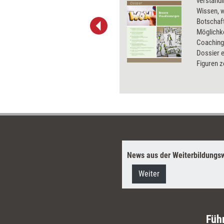
Sketchnoting, Figurenzeichnen
verständl
und weitere kreative
Wissen, 
Visualisierungstechniken
Botschaft
standen Mitte November im
Möglichke
Fokus des Events CUBE vom
Coaching 
Verlag managerSeminare.
Dossier e
Trainerinnen, Beraterinnen und
Figuren z
Coachs konnten wieder viele
Bildkarte
Tipps, Techniken und Impulse
Sketchno
für ihre eigene Berufspraxis
verbesser
mitnehmen.
News aus der Weiterbildungsw
Weiter
Füh