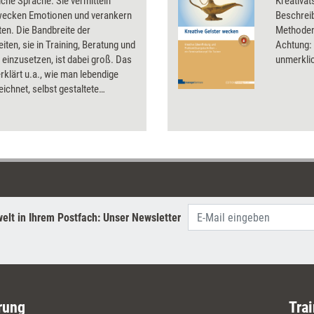
iche Sprache. Sie vermitteln
Kreativä
wecken Emotionen und verankern
Beschreib
en. Die Bandbreite der
Methoden
iten, sie in Training, Beratung und
Achtung:
einzusetzen, ist dabei groß. Das
unmerklic
rklärt u.a., wie man lebendige
eichnet, selbst gestaltete
n verwendet und durch
tes die Beziehung zum Coachee
t.
elt in Ihrem Postfach: Unser Newsletter
rung
Trai