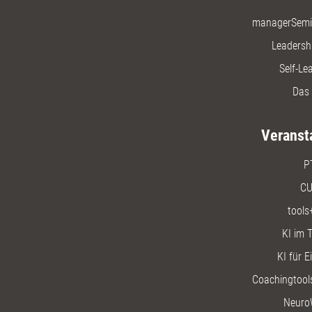
managerSemi
Leadersh
Self-Le
Das 
Veranst
P
CU
tools
KI im T
KI für E
Coachingtools
Neuro