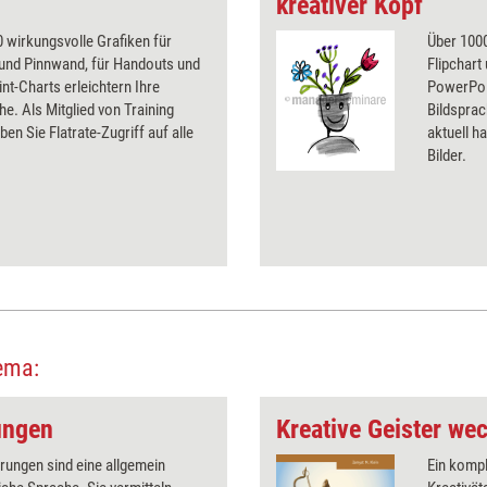
kreativer Kopf
 wirkungsvolle Grafiken für
Über 1000
 und Pinnwand, für Handouts und
Flipchart
t-Charts erleichtern Ihre
PowerPoin
he. Als Mitglied von Training
Bildsprac
ben Sie Flatrate-Zugriff auf alle
aktuell ha
Bilder.
ema:
ungen
Kreative Geister we
erungen sind eine allgemein
Ein kompl