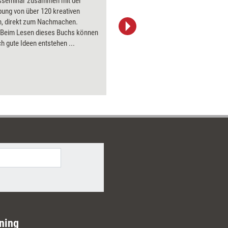
tsseminar zusammen mit der
ung von über 120 kreativen
, direkt zum Nachmachen.
 Beim Lesen dieses Buchs können
managerSeminare Verlags GmbH
h gute Ideen entstehen ...
ning