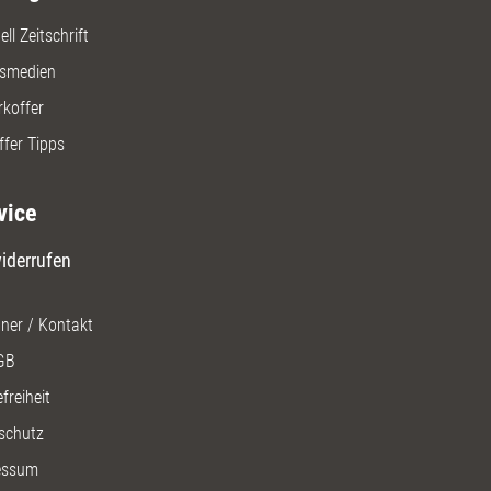
ll Zeitschrift
gsmedien
rkoffer
ffer Tipps
vice
iderrufen
ner / Kontakt
GB
freiheit
schutz
essum