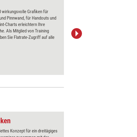
Maler
 wirkungsvolle Grafiken für
Über 1000
 und Pinnwand, für Handouts und
Flipchart
t-Charts erleichtern Ihre
PowerPoin
he. Als Mitglied von Training
Bildsprac
ben Sie Flatrate-Zugriff auf alle
aktuell ha
Bilder.
cken
Bilder, die bleiben
ettes Konzept für ein dreitägiges