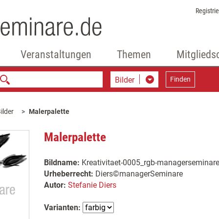
Registri
Veranstaltungen
Themen
Mitglieds
Bilder
Finden
ilder
Malerpalette
Malerpalette
Bildname:
Kreativitaet-0005_rgb-managerseminar
Urheberrecht:
Diers©managerSeminare
Autor:
Stefanie Diers
Varianten: