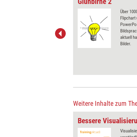
Glühbirne 2
 wirkungsvolle Grafiken für
Über 1000
 und Pinnwand, für Handouts und
Flipchart
t-Charts erleichtern Ihre
PowerPoin
he. Als Mitglied von Training
Bildsprac
ben Sie Flatrate-Zugriff auf alle
aktuell ha
Bilder.
Weitere Inhalte zum Th
Bessere Visualisier
Graphic Recording,
Visualisi