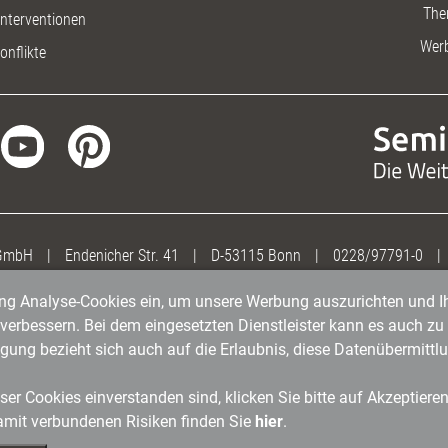
The
nterventionen
Wer
onflikte
 GmbH
|
Endenicher Str. 41
|
D-53115 Bonn
|
0228/97791-0
|
gung Analyse-Cookies ein, um unsere Werbung auszurichten und Ih
erbessern. Bei dem eingesetzten Dienstleister kann es auch zu 
igung bezieht sich auch auf die Erlaubnis, diese Datenübermit
er Cookies einverstanden sind, klicken Sie bitte auf Akzeptiere
amit verbundenen Risiken finden Sie
hier
.