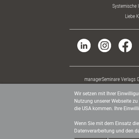
Systemische I
Liebe K
managerSeminare Verlags
Wir setzen mit Ihrer Einwilli
Nutzung unserer Webseite zu v
die USA kommen. Ihre Einwill
Wenn Sie mit dem Einsatz dies
Datenverarbeitung und den d