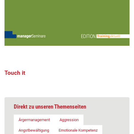
Touch it
Direkt zu unseren Themenseiten
Ärgermanagement
Aggression
Angstbewältigung
Emotionale Kompetenz