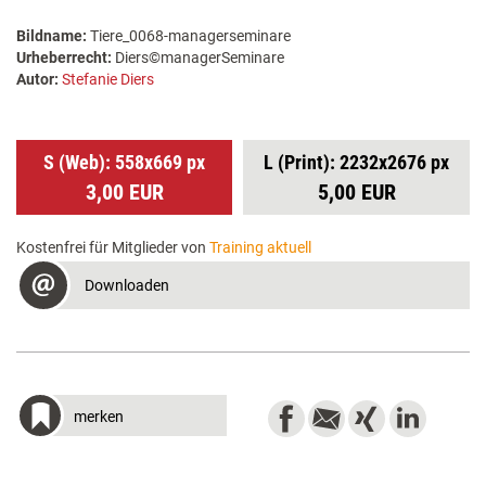
Bildname:
Tiere_0068-managerseminare
Urheberrecht:
Diers©managerSeminare
Autor:
Stefanie Diers
S (Web): 558x669 px
L (Print): 2232x2676 px
3,00 EUR
5,00 EUR
Kostenfrei für Mitglieder von
Training aktuell
Downloaden
merken