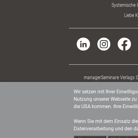
Systemische I
Liebe K
managerSeminare Verlags
Wir setzen mit Ihrer Einwilli
Nutzung unserer Webseite zu v
die USA kommen. Ihre Einwill
Wenn Sie mit dem Einsatz dies
Datenverarbeitung und den d