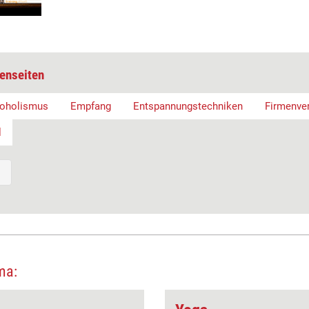
enseiten
koholismus
Empfang
Entspannungstechniken
Firmenve
l
ma: