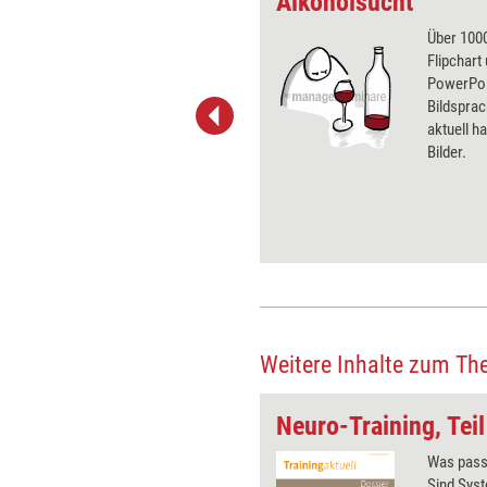
htsmannmütze
Alkoholsucht
 wirkungsvolle Grafiken für
Über 1000
 und Pinnwand, für Handouts und
Flipchart
t-Charts erleichtern Ihre
PowerPoin
he. Als Mitglied von Training
Bildsprac
ben Sie Flatrate-Zugriff auf alle
aktuell ha
Bilder.
Weitere Inhalte zum Th
pf
Neuro-Training, Teil
Effektive
Was passi
Seminarinterventionen müssen
Sind Sys