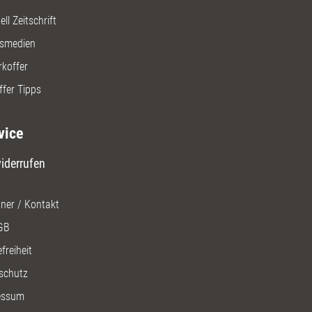
ll Zeitschrift
gsmedien
rkoffer
ffer Tipps
vice
iderrufen
ner / Kontakt
GB
freiheit
schutz
essum