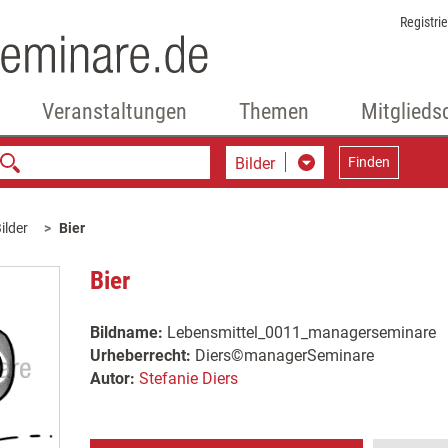
Registri
Veranstaltungen
Themen
Mitglieds
Bilder
Finden
ilder
Bier
Bier
Bildname:
Lebensmittel_0011_managerseminare
Urheberrecht:
Diers©managerSeminare
Autor:
Stefanie Diers