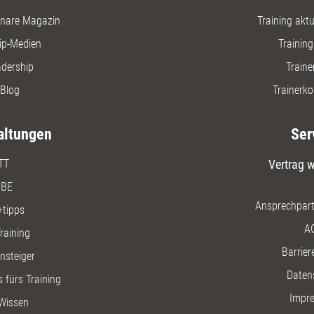
nare Magazin
Training aktue
ip-Medien
Trainin
adership
Traine
Blog
Trainerko
altungen
Ser
TT
Vertrag w
BE
Ansprechpart
+tipps
A
raining
Barriere
insteiger
Daten
 fürs Training
Impr
Wissen