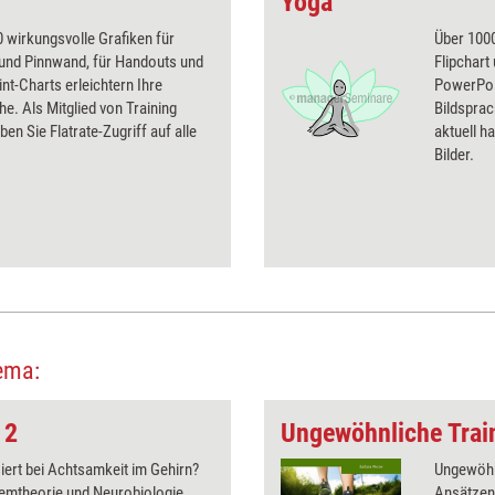
Yoga
 wirkungsvolle Grafiken für
Über 1000
 und Pinnwand, für Handouts und
Flipchart
t-Charts erleichtern Ihre
PowerPoin
he. Als Mitglied von Training
Bildsprac
ben Sie Flatrate-Zugriff auf alle
aktuell ha
Bilder.
ema:
 2
ert bei Achtsamkeit im Gehirn?
Ungewöhn
temtheorie und Neurobiologie
Ansätzen 