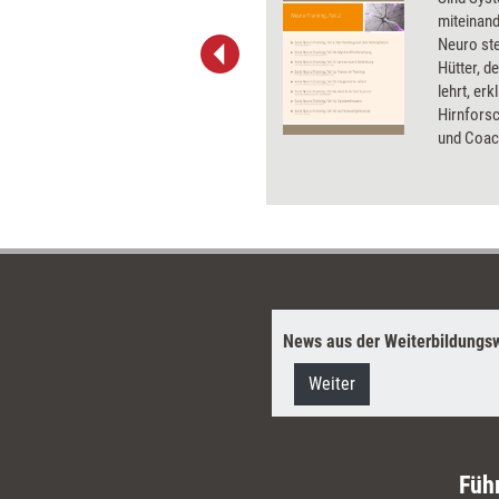
nicht aufwendig sein, findet
miteinand
Sivasailam Thiagarajan. Der
Neuro ste
international renommierte
Hütter, d
Experte für aktivierendes
lehrt, er
Lernen erklärt, wie Aktivierung
Hirnforsc
ausschließlich im Kopf der
und Coac
Teilnehmer stattfinden kann:
entlarvt 
durch Gedankenexperimente.
die auch 
News aus der Weiterbildungsw
Weiter
Füh