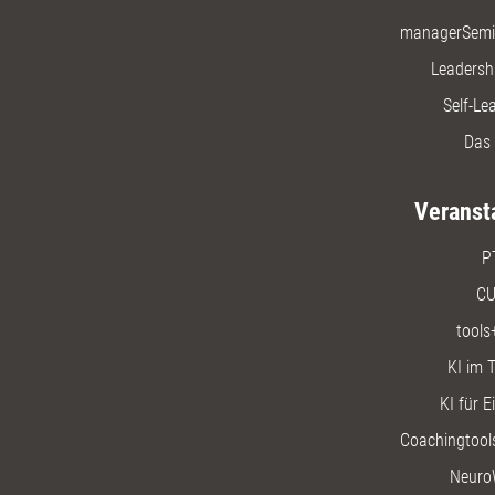
managerSemi
Leadersh
Self-Le
Das 
Veranst
P
CU
tools
KI im T
KI für E
Coachingtools
Neuro