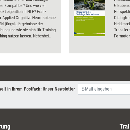
er kompatibel? Und wie viel
Glaubens
ckt eigentlich in NLP? Franz
Perspekti
er Applied Cognitive Neuroscience
Dialogfor
klärt jüngste Ergebnisse der
Heldenrei
hung und wie sie sich für Training
Transfer
hing nutzen lassen. Nebenbei
Formate s
er dabei einige Neuro-Mythen, an
Training 
viele Trainer und Coachs glauben.
Momenten
umfangre
Praxisbu
werden k
elt in Ihrem Postfach: Unser Newsletter
rung
Trai