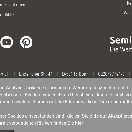
The
nterventionen
Wer
onflikte
 GmbH
|
Endenicher Str. 41
|
D-53115 Bonn
|
0228/97791-0
|
gung Analyse-Cookies ein, um unsere Werbung auszurichten und Ih
erbessern. Bei dem eingesetzten Dienstleister kann es auch zu 
igung bezieht sich auch auf die Erlaubnis, diese Datenübermit
er Cookies einverstanden sind, klicken Sie bitte auf Akzeptiere
amit verbundenen Risiken finden Sie
hier
.