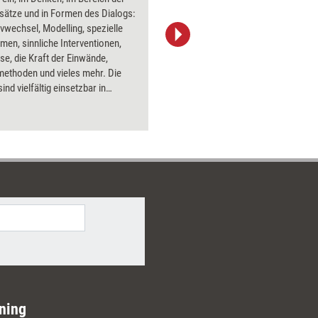
sätze und in Formen des Dialogs:
vwechsel, Modelling, spezielle
men, sinnliche Interventionen,
Upper Cut Images
se, die Kraft der Einwände,
methoden und vieles mehr. Die
ind vielfältig einsetzbar in
und Beratung - von kleinen
 im Coaching bis hin zu
ichen Change-Prozessen. Ein
ch, aus dem sofort geschöpft
ann.
ning