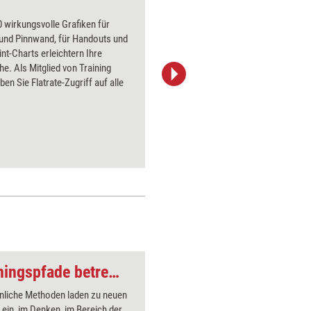
Weinglas
 wirkungsvolle Grafiken für
Über 1000
 und Pinnwand, für Handouts und
Flipchart
t-Charts erleichtern Ihre
PowerPoin
he. Als Mitglied von Training
Bildsprac
ben Sie Flatrate-Zugriff auf alle
aktuell ha
Bilder.
Ungewöhnliche Trainingspfade betreten
Übungen für den Ko
liche Methoden laden zu neuen
ein, im Denken, im Bereich der