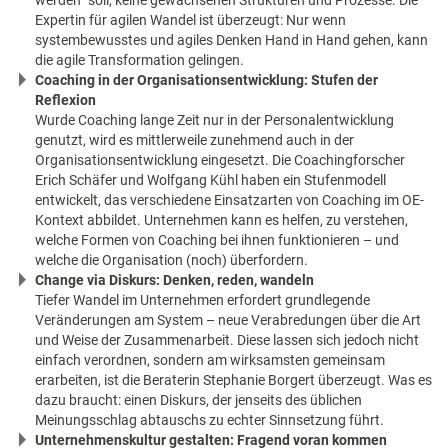
werden“ soll, keine gewachsenen Strukturen und Prozesse. Die
Expertin für agilen Wandel ist überzeugt: Nur wenn
systembewusstes und agiles Denken Hand in Hand gehen, kann
die agile Transformation gelingen.
Coaching in der Organisationsentwicklung: Stufen der
Reflexion
Wurde Coaching lange Zeit nur in der Personalentwicklung
genutzt, wird es mittlerweile zunehmend auch in der
Organisationsentwicklung eingesetzt. Die Coachingforscher
Erich Schäfer und Wolfgang Kühl haben ein Stufenmodell
entwickelt, das verschiedene Einsatzarten von Coaching im OE-
Kontext abbildet. Unternehmen kann es helfen, zu verstehen,
welche Formen von Coaching bei ihnen funktionieren – und
welche die Organisation (noch) überfordern.
Change via Diskurs: Denken, reden, wandeln
Tiefer Wandel im Unternehmen erfordert grundlegende
Veränderungen am System – neue Verabredungen über die Art
und Weise der Zusammenarbeit. Diese lassen sich jedoch nicht
einfach verordnen, sondern am wirksamsten gemeinsam
erarbeiten, ist die Beraterin Stephanie Borgert überzeugt. Was es
dazu braucht: einen Diskurs, der jenseits des üblichen
Meinungsschlag abtauschs zu echter Sinnsetzung führt.
Unternehmenskultur gestalten: Fragend voran kommen