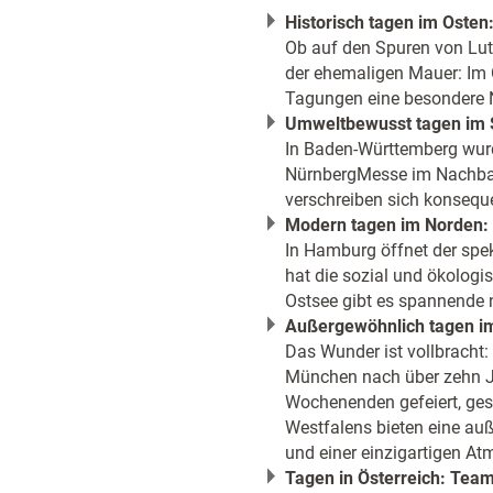
Historisch tagen im Osten
Ob auf den Spuren von Luth
der ehemaligen Mauer: Im 
Tagungen eine besondere
Umweltbewusst tagen im S
In Baden-Württemberg wur
NürnbergMesse im Nachbar
verschreiben sich konsequ
Modern tagen im Norden:
In Hamburg öffnet der spe
hat die sozial und ökologi
Ostsee gibt es spannende n
Außergewöhnlich tagen i
Das Wunder ist vollbracht:
München nach über zehn 
Wochenenden gefeiert, gesu
Westfalens bieten eine auß
und einer einzigartigen At
Tagen in Österreich: Tea