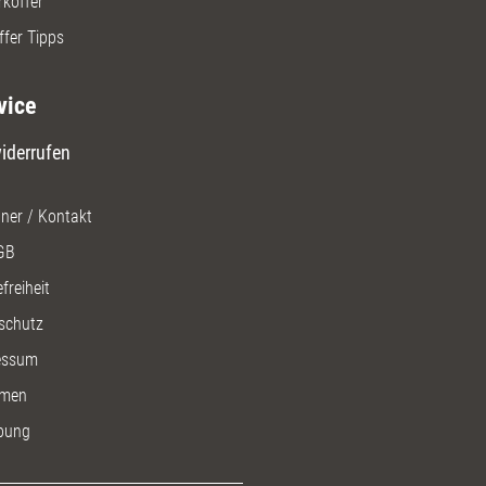
rkoffer
ffer Tipps
vice
iderrufen
ner / Kontakt
GB
freiheit
schutz
essum
men
bung