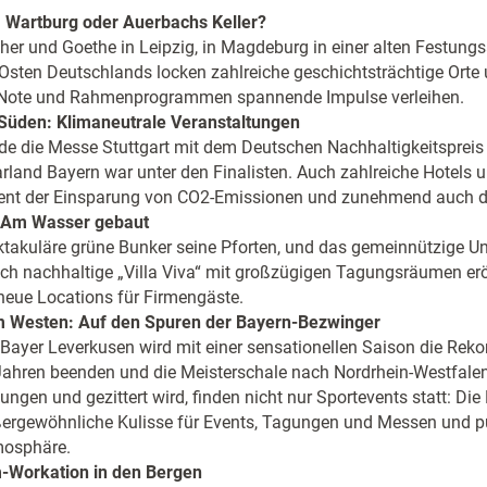
: Wartburg oder Auerbachs Keller?
er und Goethe in Leipzig, in Magdeburg in einer alten Festungsa
Osten Deutschlands locken zahlreiche geschichtsträchtige Orte 
 Note und Rahmenprogrammen spannende Impulse verleihen.
üden: Klimaneutrale Veranstaltungen
de die Messe Stuttgart mit dem Deutschen Nachhaltigkeitspreis 
land Bayern war unter den Finalisten. Auch zahlreiche Hotels 
ent der Einsparung von CO2-Emissionen und zunehmend auch der
 Am Wasser gebaut
ktakuläre grüne Bunker seine Pforten, und das gemeinnützige 
sch nachhaltige „Villa Viva“ mit großzügigen Tagungsräumen e
eue Locations für Firmengäste.
m Westen: Auf den Spuren der Bayern-Bezwinger
 Bayer Leverkusen wird mit einer sensationellen Saison die Reko
Jahren beenden und die Meisterschale nach Nordrhein-Westfale
ngen und gezittert wird, finden nicht nur Sportevents statt: Die
ergewöhnliche Kulisse für Events, Tagungen und Messen und pun
mosphäre.
m-Workation in den Bergen