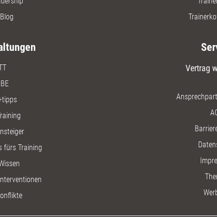
adership
Traine
Blog
Trainerko
altungen
Ser
TT
Vertrag w
BE
Ansprechpart
+tipps
A
raining
Barriere
insteiger
Daten
 fürs Training
Impr
Wissen
The
nterventionen
Wer
onflikte