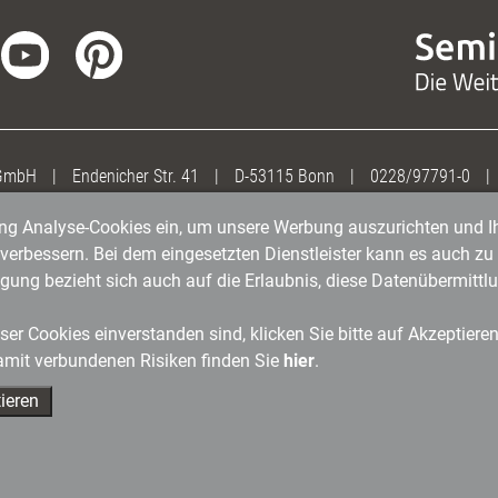
 GmbH
|
Endenicher Str. 41
|
D-53115 Bonn
|
0228/97791-0
|
gung Analyse-Cookies ein, um unsere Werbung auszurichten und Ih
erbessern. Bei dem eingesetzten Dienstleister kann es auch zu 
igung bezieht sich auch auf die Erlaubnis, diese Datenübermit
er Cookies einverstanden sind, klicken Sie bitte auf Akzeptiere
amit verbundenen Risiken finden Sie
hier
.
ieren