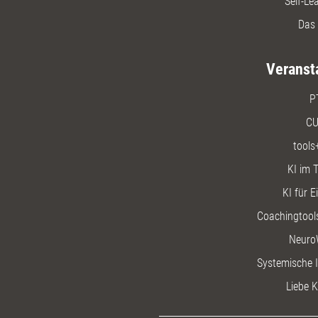
Self-Le
Das 
Veranst
P
CU
tools
KI im T
KI für E
Coachingtools
Neuro
Systemische I
Liebe K