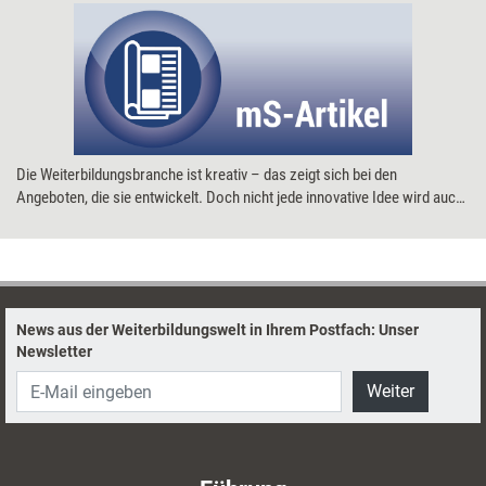
Die Weiterbildungsbranche ist kreativ – das zeigt sich bei den
Angeboten, die sie entwickelt. Doch nicht jede innovative Idee wird auch
von finanziellem Erfolg gekrönt. managerSeminare hat sich auf dem
Markt umgehört: Wie sind die innovativen Konzepte des Jahres 2008
angekommen? Wie gehen die Trainer mit Erfolg oder Misserfolg um? Und
welche Lehren ziehen die Anbieter selbst aus ihrer Erfahrung?
News aus der Weiterbildungswelt in Ihrem Postfach: Unser
Newsletter
Weiter