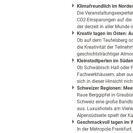
Klimafreundlich im Norde
Die Veranstaltungsexperte
CO2-Einsparungen auf die 
der derzeit in aller Munde is
Kreativ tagen im Osten: A
Ob auf dem Teufelsberg ode
die Kreativität der Teilne
geschichtsträchtiger Atmos
Kleinstadtperlen im Süd
Ob Schwäbisch Hall oder F
Fachwerkhäusern, aber au
sich in dieser Hinsicht ni
Schweizer Regionen: Meet
Raue Berggipfel in Graubü
Schweiz eine große Bandbre
aus. Luxushotels am Vierwa
Alpensüdseite spielt der K
Geschmackvoll tagen im W
In der Metropole Frankfurt