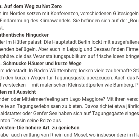
n: Auf dem Weg zu Net Zero
n im Norden setzen mit Konferenzen, verschiedenen Gütesiegeln
Eindämmung des Klimawandels. Sie befinden sich auf der „Rout
t.
uthentische Hingucker
r im Hüttenpalast: Die Hauptstadt Berlin lockt mit ausgefalle
hmenden beflügeln. Aber auch in Leipzig und Dessau finden Firm
phäre, die das Veranstaltungspublikum auf frische Ideen bringe
en: Schmucke Häuser und kurze Wege
reudenstadt: In Baden-Württemberg locken viele zauberhafte S
ch den kurzen Wegen für Tagungsgäste überzeugen. Auch das 
cht verstecken – mit malerischen Kleinstadtperlen wie Bamberg,
en mit Aussicht
nden oder Mittelmeerfeeling am Lago Maggiore? Mit ihren versc
ite an Tagungserlebnissen zu bieten. Davos richtet etwa jährl
ldstätter oder Genfer See haben sich auf Tagungsgäste eingest
anton Tessin seine Reize aus.
esten: Die höhere Art, zu genießen
, aber auch entlang von Rhein und Mosel, wo insbesondere im He