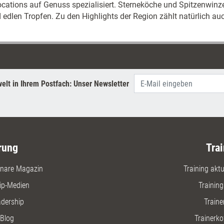
ocations auf Genuss spezialisiert. Sterneköche und Spitzenwinz
edlen Tropfen. Zu den Highlights der Region zählt natürlich au
elt in Ihrem Postfach: Unser Newsletter
rung
Trai
nare Magazin
Training aktue
ip-Medien
Trainin
adership
Traine
Blog
Trainerko