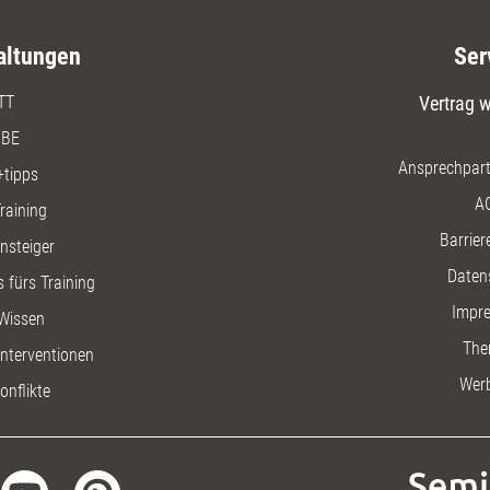
altungen
Ser
TT
Vertrag w
BE
Ansprechpart
+tipps
A
raining
Barriere
insteiger
Daten
 fürs Training
Impr
Wissen
The
nterventionen
Wer
onflikte