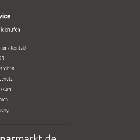
vice
iderrufen
ner / Kontakt
GB
freiheit
schutz
essum
men
bung