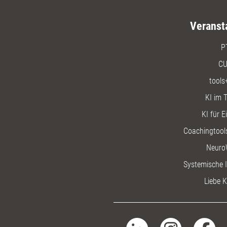
Veranst
P
CU
tools
KI im T
KI für E
Coachingtools
Neuro
Systemische I
Liebe K