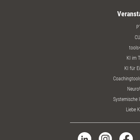
Veranst
P
CU
tools
KI im T
KI für E
Coachingtools
Neuro
Systemische I
Liebe K