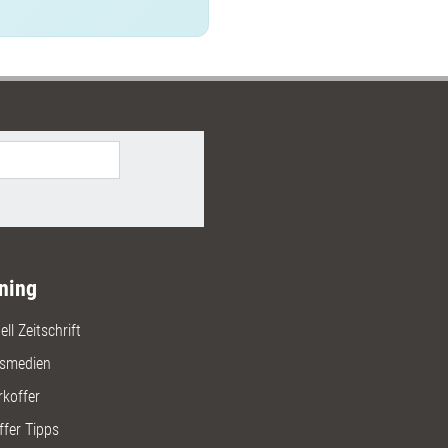
ning
ll Zeitschrift
gsmedien
rkoffer
ffer Tipps