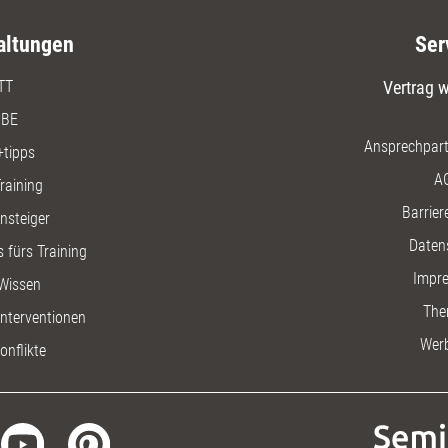
altungen
Ser
TT
Vertrag w
BE
Ansprechpart
+tipps
A
raining
Barriere
insteiger
Daten
 fürs Training
Impr
Wissen
The
nterventionen
Wer
onflikte