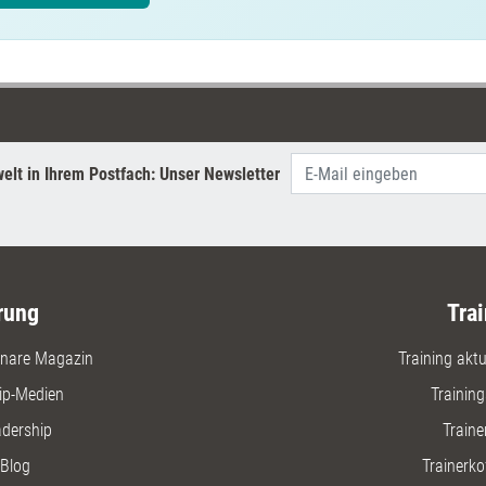
elt in Ihrem Postfach: Unser Newsletter
rung
Trai
nare Magazin
Training aktue
ip-Medien
Trainin
adership
Traine
Blog
Trainerko