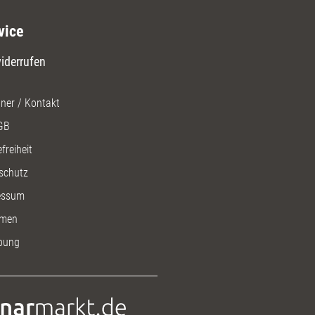
vice
iderrufen
ner / Kontakt
GB
freiheit
schutz
essum
men
bung