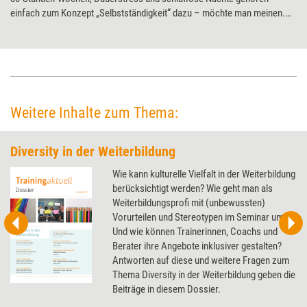
einfach zum Konzept „Selbstständigkeit“ dazu – möchte man meinen.
Trainer und Berater Manuel Spors sieht das anders. Er hat sein Konzept
von (selbstständiger) Arbeit überarbeitet und das 9-zu-3-Modell (neun
Monate arbeiten, drei Monate frei) entwickelt. Was es mit dem Modell
auf sich hat und wie es sich umsetzen lässt.
Weitere Inhalte zum Thema:
Diversity in der Weiterbildung
Wie kann kulturelle Vielfalt in der Weiterbildung
berücksichtigt werden? Wie geht man als
Weiterbildungsprofi mit (unbewussten)
Vorurteilen und Stereotypen im Seminar um?
Und wie können Trainerinnen, Coachs und
Berater ihre Angebote inklusiver gestalten?
Antworten auf diese und weitere Fragen zum
Thema Diversity in der Weiterbildung geben die
Beiträge in diesem Dossier.