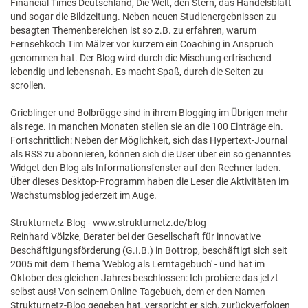
Financial Times Deutschland, Die Welt, den Stern, das Handelsblatt
und sogar die Bildzeitung. Neben neuen Studienergebnissen zu
besagten Themenbereichen ist so z.B. zu erfahren, warum
Fernsehkoch Tim Mälzer vor kurzem ein Coaching in Anspruch
genommen hat. Der Blog wird durch die Mischung erfrischend
lebendig und lebensnah. Es macht Spaß, durch die Seiten zu
scrollen.
Grieblinger und Bolbrügge sind in ihrem Blogging im Übrigen mehr
als rege. In manchen Monaten stellen sie an die 100 Einträge ein.
Fortschrittlich: Neben der Möglichkeit, sich das Hypertext-Journal
als RSS zu abonnieren, können sich die User über ein so genanntes
Widget den Blog als Informationsfenster auf den Rechner laden.
Über dieses Desktop-Programm haben die Leser die Aktivitäten im
Wachstumsblog jederzeit im Auge.
Strukturnetz-Blog - www.strukturnetz.de/blog
Reinhard Völzke, Berater bei der Gesellschaft für innovative
Beschäftigungsförderung (G.I.B.) in Bottrop, beschäftigt sich seit
2005 mit dem Thema 'Weblog als Lerntagebuch' - und hat im
Oktober des gleichen Jahres beschlossen: Ich probiere das jetzt
selbst aus! Von seinem Online-Tagebuch, dem er den Namen
Strukturnetz-Blog gegeben hat, verspricht er sich, zurückverfolgen