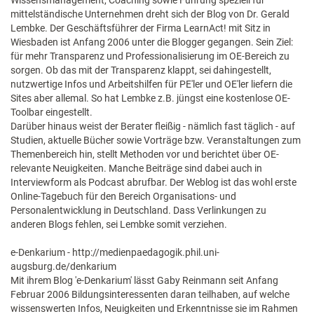
Wissensmanagement, Coaching sowie Führung speziell für
mittelständische Unternehmen dreht sich der Blog von Dr. Gerald
Lembke. Der Geschäftsführer der Firma LearnAct! mit Sitz in
Wiesbaden ist Anfang 2006 unter die Blogger gegangen. Sein Ziel:
für mehr Transparenz und Professionalisierung im OE-Bereich zu
sorgen. Ob das mit der Transparenz klappt, sei dahingestellt,
nutzwertige Infos und Arbeitshilfen für PE'ler und OE'ler liefern die
Sites aber allemal. So hat Lembke z.B. jüngst eine kostenlose OE-
Toolbar eingestellt.
Darüber hinaus weist der Berater fleißig - nämlich fast täglich - auf
Studien, aktuelle Bücher sowie Vorträge bzw. Veranstaltungen zum
Themenbereich hin, stellt Methoden vor und berichtet über OE-
relevante Neuigkeiten. Manche Beiträge sind dabei auch in
Interviewform als Podcast abrufbar. Der Weblog ist das wohl erste
Online-Tagebuch für den Bereich Organisations- und
Personalentwicklung in Deutschland. Dass Verlinkungen zu
anderen Blogs fehlen, sei Lembke somit verziehen.
e-Denkarium - http://medienpaedagogik.phil.uni-
augsburg.de/denkarium
Mit ihrem Blog 'e-Denkarium' lässt Gaby Reinmann seit Anfang
Februar 2006 Bildungsinteressenten daran teilhaben, auf welche
wissenswerten Infos, Neuigkeiten und Erkenntnisse sie im Rahmen