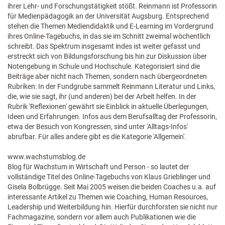
ihrer Lehr- und Forschungstätigkeit stößt. Reinmann ist Professorin
für Medienpädagogik an der Universität Augsburg. Entsprechend
stehen die Themen Mediendidaktik und E-Learning im Vordergrund
ihres Online-Tagebuchs, in das sie im Schnitt zweimal wöchentlich
schreibt. Das Spektrum insgesamt indes ist weiter gefasst und
erstreckt sich von Bildungsforschung bis hin zur Diskussion über
Notengebung in Schule und Hochschule. Kategorisiert sind die
Beiträge aber nicht nach Themen, sondern nach übergeordneten
Rubriken: In der Fundgrube sammelt Reinmann Literatur und Links,
die, wie sie sagt, ihr (und anderen) bei der Arbeit helfen. In der
Rubrik 'Reflexionen' gewährt sie Einblick in aktuelle Überlegungen,
Ideen und Erfahrungen. Infos aus dem Berufsalltag der Professorin,
etwa der Besuch von Kongressen, sind unter 'Alltags-Infos'
abrufbar. Für alles andere gibt es die Kategorie 'Allgemein'.
www.wachstumsblog.de
Blog für Wachstum in Wirtschaft und Person - so lautet der
vollständige Titel des Online-Tagebuchs von Klaus Grieblinger und
Gisela Bolbrügge. Seit Mai 2005 weisen die beiden Coaches u.a. auf
interessante Artikel zu Themen wie Coaching, Human Resources,
Leadership und Weiterbildung hin. Hierfür durchforsten sie nicht nur
Fachmagazine, sondern vor allem auch Publikationen wie die