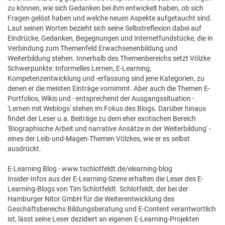
zu können, wie sich Gedanken bei ihm entwickelt haben, ob sich
Fragen gelöst haben und welche neuen Aspekte aufgetaucht sind.
Laut seinen Worten bezieht sich seine Selbstreflexion dabei auf
Eindrücke, Gedanken, Begegnungen und Internetfundstücke, die in
Verbindung zum Themenfeld Erwachsenenbildung und
Weiterbildung stehen. Innerhalb des Themenbereichs setzt Völzke
Schwerpunkte: Informelles Lernen, E-Learning,
Kompetenzentwicklung und -erfassung sind jene Kategorien, zu
denen er die meisten Einträge vornimmt. Aber auch die Themen E-
Portfolios, Wikis und - entsprechend der Ausgangssituation -
'Lernen mit Weblogs' stehen im Fokus des Blogs. Darüber hinaus
findet der Leser u.a. Beiträge zu dem eher exotischen Bereich
'Biographische Arbeit und narrative Ansätze in der Weiterbildung' -
eines der Leib-und-Magen-Themen Völzkes, wie er es selbst
ausdrückt.
E-Learning Blog - www.tschlotfeldt.de/elearning-blog
Insider-Infos aus der E-Learning-Szene erhalten die Leser des E-
Learning-Blogs von Tim Schlotfeldt. Schlotfeldt, der bei der
Hamburger Nitor GmbH für die Weiterentwicklung des
Geschäftsbereichs Bildungsberatung und E-Content verantwortlich
ist, lässt seine Leser dezidiert an eigenen E-Learning-Projekten