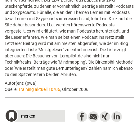
nämlich schnell klar: Der EDV-Berater aus Lübeck hat zwei
Steckenpferde, zu denen er vornehmlich Beiträge einstellt: Podcasts
und Skypecasts. Für alle, die an den Themen Lernen mit Podcasts
bzw. Lernen mit Skypecasts interessiert sind, lohnt ein Klick auf die
Site daher besonders. U.a. werden hörenswerte Podcasts
vorgestellt, es wird erläutert, wie man Podcasts herunterlädt, und
die Leser erfahren, wie man selbst einen Podcast ins Netz stellt.
Letzterer Beitrag wird mit am meisten abgerufen, wie der im Blog
integrierten Liste 'Meistgelesen' zu entnehmen ist. Die Liste zeigt
aber auch: Die Besucher von Lernpilot.de sind nicht nur
Technikfreaks. Beiträge wie 'Mindmapping', 'Die Birkenbihl-Methode'
oder 'Wie erstellt man gute Lernunterlagen?' zählen nämlich ebenso
zu den Spitzenreitern bei den Abrufen.
Autor(en): (pwa)
Quelle:
Training aktuell 10/06
, Oktober 2006
merken