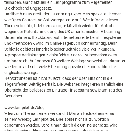
teilhaben. Ganz aktuell: ein Lernprogramm zum Allgemeinen
Gleichbehandlungsgesetz.
Darüber hinaus greift der E-Learning-Experte so spezielle Themen
wie Open Source und Softwarepatente auf. Wer Infos zu diesen
Themen benötigt - letzteres sorgte kürzlich wieder für Aufruhr
wegen der Patentanmeldung des US-amerikanischen E-Learning-
Unternehmens Blackboard auf internetbasierte Lernhilfesysteme
und -methoden -, wird im Online-Tagebuch schnell fündig. Denn
Schlotfeldt bietet innerhalb seiner Beiträge viele Verlinkungen.
A propos Verlinkungen: Schlotfeldts Blogroll ist bemerkenswert
umfangreich. Auf nahezu 80 weitere Weblogs verweist er - darunter
wiederum auf sehr viele E-Learning-spezifische und zahlreiche
englischsprachige.
Hervorzuheben ist nicht zuletzt, dass der User Einsicht in die
abgerufenen Beiträge erhält. Die Websites integrieren nämlich eine
Übersicht der beliebtesten Einträge - insgesamt sowie am Tag des
Besuches.
www.lernpilot.de/blog
'Alles zum Thema Lernen' verspricht Marian Heddesheimer auf
seinem Weblog Lernpilot.de. Dies sollte nicht allzu wörtlich
genommen werden. Scrollt man durch die Online-Beiträge, wird