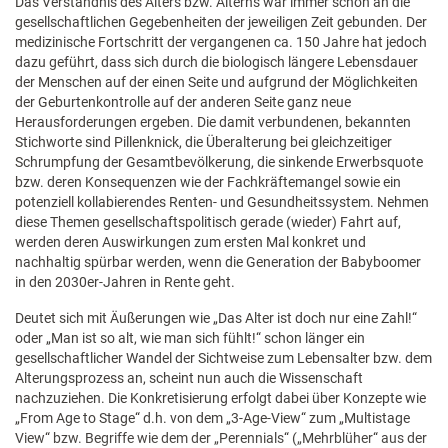
Das Verständnis des Alters bzw. Alterns war immer schon an die
gesellschaftlichen Gegebenheiten der jeweiligen Zeit gebunden. Der
medizinische Fortschritt der vergangenen ca. 150 Jahre hat jedoch
dazu geführt, dass sich durch die biologisch
längere Lebensdauer
der Menschen auf der einen Seite und aufgrund der Möglichkeiten
der Geburtenkontrolle auf der anderen Seite ganz neue
Herausforderungen ergeben. Die damit verbundenen, bekannten
Stichworte sind Pillenknick, die Überalterung bei gleichzeitiger
Schrumpfung der Gesamtbevölkerung, die sinkende Erwerbsquote
bzw. deren Konsequenzen wie der Fachkräftemangel sowie ein
potenziell kollabierendes Renten- und Gesundheitssystem. Nehmen
diese Themen gesellschaftspolitisch gerade (wieder) Fahrt auf,
werden deren Auswirkungen zum ersten Mal konkret und
nachhaltig spürbar werden, wenn die Generation der Babyboomer
in den 2030er-Jahren in Rente geht.
Deutet sich mit Äußerungen wie „Das Alter ist doch nur eine Zahl!“
oder „Man ist so alt, wie man sich fühlt!“ schon länger ein
gesellschaftlicher Wandel der Sichtweise zum Lebensalter bzw. dem
Alterungsprozess an, scheint nun auch die Wissenschaft
nachzuziehen. Die Konkretisierung erfolgt dabei über Konzepte wie
„From Age to Stage“ d.h. von dem „3-Age-View“ zum „Multistage
View“ bzw. Begriffe wie dem der „Perennials“ („Mehrblüher“ aus der