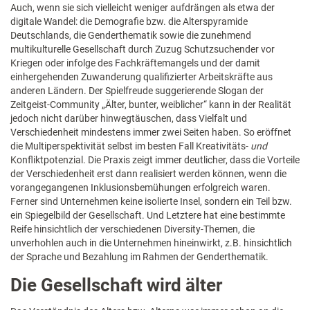
Auch, wenn sie sich vielleicht weniger aufdrängen als etwa der
digitale Wandel: die Demografie bzw. die Alterspyramide
Deutschlands, die Genderthematik sowie die zunehmend
multikulturelle Gesellschaft durch Zuzug Schutzsuchender vor
Kriegen oder infolge des Fachkräftemangels und der damit
einhergehenden Zuwanderung qualifizierter Arbeitskräfte aus
anderen Ländern. Der Spielfreude suggerierende Slogan der
Zeitgeist-Community „Älter, bunter, weiblicher“ kann in der Realität
jedoch nicht darüber hinwegtäuschen, dass Vielfalt und
Verschiedenheit mindestens immer zwei Seiten haben. So eröffnet
die Multiperspektivität selbst im besten Fall Kreativitäts-
und
Konfliktpotenzial. Die Praxis zeigt immer deutlicher, dass die Vorteile
der Verschiedenheit erst dann realisiert werden können, wenn die
vorangegangenen Inklusionsbemühungen
erfolgreich waren.
Ferner sind Unternehmen keine isolierte Insel, sondern ein Teil bzw.
ein Spiegelbild der Gesellschaft. Und Letztere hat eine bestimmte
Reife hinsichtlich der verschiedenen Diversity-Themen, die
unverhohlen auch in die Unternehmen hineinwirkt, z.B. hinsichtlich
der Sprache und Bezahlung im Rahmen der Genderthematik.
Die Gesellschaft wird älter