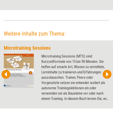
für sich auswählen? Training aktuell stellt drei Programme vor, die
explizit auf Weiterbildner zugeschnittene Versionen anbieten, und erklärt,
welches sich für wen eignet.
Weitere Inhalte zum Thema:
Microtraining Sessions
Microtraining Sessions (MTS) sind
Kurzzeitformate von 15 bis 90 Minuten. Sie
helfen auf smarte Art, Wissen zu vermitteln,
Lerninhalte zu trainieren und Erfahrungen
auszutauschen. Trainer, Peers oder
Vorgesetzte setzen sie entweder isoliert als
autonome Trainingslektionen ein oder
verwenden sie als Bausteine vor oder nach
einem Training. In diesem Buch lernen Sie, wie
Sie Microtrainings durchführen und können
dazu auf über 20 vorbereiteten MTS als