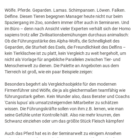
Wölfe. Pferde. Geparden. Lamas. Schimpansen. Löwen. Falken.
Delfine. Diesen Tieren begegnen Manager heute nicht nur beim
Spaziergang im Zoo, sondern immer öfter auch in Seminaren. Und
im Büro – denn nach Ansicht vieler Experten verhält sich der Homo
sapiens trotz aller Zivilisationsbemühungen durchaus animalisch:
Ob die Führungsstärke des Alpha-Wolfs, die Schnelligkeit des
Geparden, die Sturheit des Esels, die Freundlichkeit des Delfins –
kein Tierklischee ist zu platt, kein Vergleich zu weit hergeholt, um
nicht als Vorlage für angebliche Parallelen zwischen Tier- und
Menschenwelt zu dienen. Die Palette an Angeboten aus dem
Tierreich ist groß, wie ein paar Beispiele zeigen:
Besonders begehrt als Vergleichs­objekte für den modernen
Firmenführer sind Wölfe, die ja als gleichermaßen teamfähig wie
führungsstark gelten. Kein Wunder also, dass Berater und Coachs
'Canis lupus' als umsatzsteigernden Mitarbeiter zu schätzen
wissen. Die Führungskräfte sollen von ihm z.B. lernen, wie man
seine Gefühle unter Kontrolle hält. Also nie mehr knurren, den
Schwanz einziehen oder um das größte Stück Fleisch kämpfen!
Auch das Pferd hat es in der Seminarwelt zu einigem Ansehen