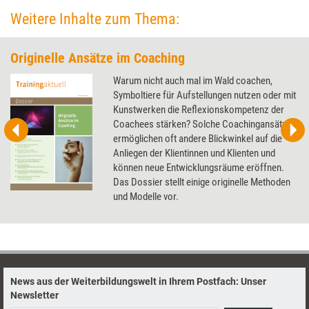
Riedel, Coach, Wirtschaftspsychologe und Schauspieler, zeigt auf, wie
Weitere Inhalte zum Thema:
der Umgang mit Geschichten das Coaching bereichern kann.
Originelle Ansätze im Coaching
Warum nicht auch mal im Wald coachen,
Symboltiere für Aufstellungen nutzen oder mit
Kunstwerken die Reflexionskompetenz der
Coachees stärken? Solche Coachingansätze
ermöglichen oft andere Blickwinkel auf die
Anliegen der Klientinnen und Klienten und
können neue Entwicklungsräume eröffnen.
Das Dossier stellt einige originelle Methoden
und Modelle vor.
News aus der Weiterbildungswelt in Ihrem Postfach: Unser
Newsletter