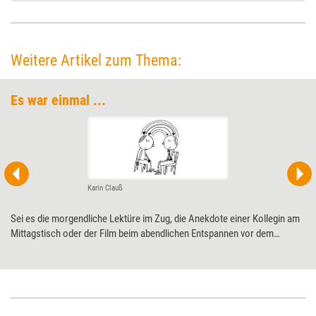
Weitere Artikel zum Thema:
Es war einmal ...
Karin Clauß
Sei es die morgendliche Lektüre im Zug, die Anekdote einer Kollegin am
Mittagstisch oder der Film beim abendlichen Entspannen vor dem
Fernseher – Menschen begegnen ihnen täglich auf vielfältige Weise:
Geschichten. Auch im Coaching können sie eine entscheidende Rolle
spielen. Von der Art und Weise, wie Coachees ihre eigene Geschichte
erzählen, kann man viel lernen. Aber auch Geschichten anderer, aus
Filmen, Serien oder Büchern, können als Reflexionshilfe dienen. Mathias