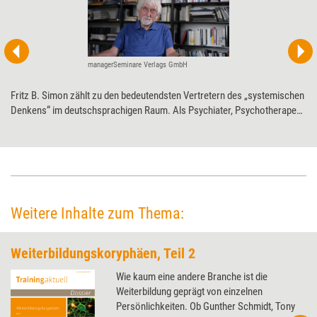
managerSeminare Verlags GmbH
Fritz B. Simon zählt zu den bedeutendsten Vertretern des „systemischen
Denkens“ im deutschsprachigen Raum. Als Psychiater, Psychotherapeut
und Berater hat er entscheidend zum Verständnis der Funktion und
Veränderbarkeit sozialer Systeme – von Familien bis hin zu
Unternehmen – beigetragen. Für seine herausragenden Leistungen wird
der 76-Jährige auf den Petersberger Trainertagen 2025 mit dem Life
Achievement Award der Weiterbildungsbranche ausgezeichnet.
Weitere Inhalte zum Thema:
Weiterbildungskoryphäen, Teil 2
Wie kaum eine andere Branche ist die
Weiterbildung geprägt von einzelnen
Persönlichkeiten. Ob Gunther Schmidt, Tony